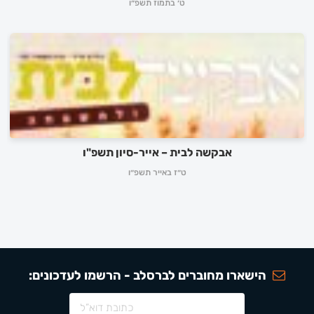
ט׳ בתמוז תשפ״ו
אבקשה לבית – אייר-סיון תשפ"ו
ט״ז באייר תשפ״ו
הישארו מחוברים לברסלב - הרשמו לעדכונים: