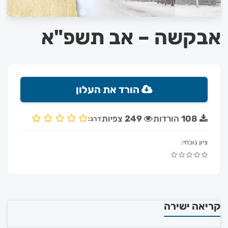
אבקשה – אב תשפ"א
הורד את העלון
108
הורדות
249
צפיות
דרג:
ציון נוכחי:
קריאה ישירה