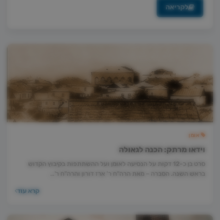
לקריאה
אומן
וידאו מרתק: הכנה לגאולה
סרט בן כ-12 דקות על הנסיעה לאומן ועל ההשתתפות בקיבוץ הקדוש
בראש השנה. הסברה – מאת הרה"ח ר' ארז דורון והרה"ח ר'…
קרא עוד