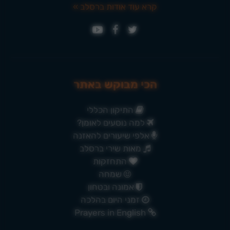
קרא עוד אודות ברסלב »
הכי מבוקש באתר
התיקון הכללי
למה נוסעים לאומן?
אלפי שיעורים להאזנה
מאות שירי ברסלב
התחזקות
שמחה
אמונה ובטחון
זמני היום בהלכה
Prayers in English