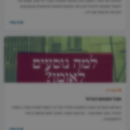
נסיעתו של חסיד לאומן, אינה נסיעה סתמית לקברי צדיקים, שמטרתה
לפעול ישועות ולזכות לברכות; נסיעתו ספוגה בכיסופים ובגעגועים
לקראת פגישתו עם רבו…
קרא עוד
מאמרים
אצל המנחם הגדול
בשלשה מועדים בשנה התקבצו חסידיו של רבי נחמן לשהות אצלו: בשבת
חנוכה, בחג השבועות – ובראש השנה. אולם, הזמן החשוב ביותר
להתקבצות…
קרא עוד