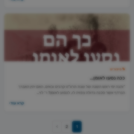
סיפורים
ככה נסעו לאומן…
"והנה ימי ראש השנה של שנת תרצ"ט קרבים ובאים, האם יהין האברך
הנרדף אשר סכנה גדולה צפויה לו, לנסוע לאומן? ר' לוי…
קרא עוד
2
1