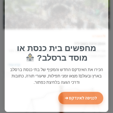
מאמרים
אומן אינה בשבילי!
מחפשים בית כנסת או
אני יודע שרבנו רוצה שנבוא אליו בראש השנה, אין לי ספק בזה. מעבר לכל
מוסד ברסלב?
העניין שאין לי כסף לזה, אבל אני רוצה…
קרא עוד
הכירו את האינדקס החדש והמקיף של בתי כנסת ברסלב
בארץ ובעולם! מצאו זמני תפילות, שיעורי תורה, כתובות
ודרכי הגעה בלחיצת כפתור.
לכניסה לאינדקס ➔