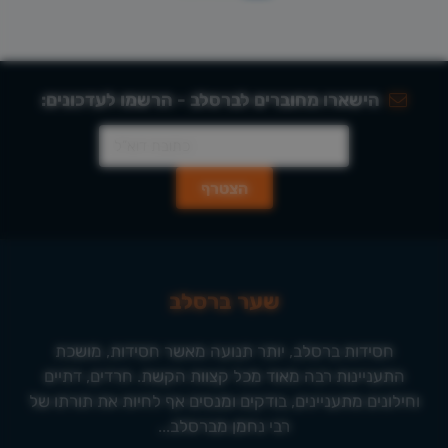
הישארו מחוברים לברסלב - הרשמו לעדכונים:
שער ברסלב
חסידות ברסלב, יותר תנועה מאשר חסידות, מושכת
התעניינות רבה מאוד מכל קצוות הקשת. חרדים, דתיים
וחילונים מתעניינים, בודקים ומנסים אף לחיות את תורתו של
רבי נחמן מברסלב...