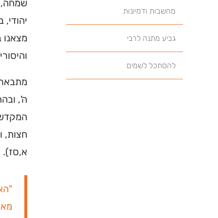
שמחה, כ
מחשבות ודמיונות
יהודי, 
מצאנו ב
גביע מתנה לרבי
והיסורי
להסתכל לשמים
מתבאר מ
ה', ובה
המקדש, 
חצות, ו
א,סז).
"הא
מאו