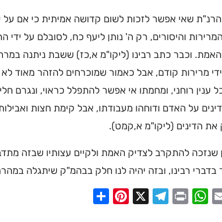
רנ"ת שאי אפשר לזכות לשום קדושה אמיתית כי אם על יד
מרירות והיסורים, רק ה' נותן ליעף כח, לסובלם על ידי 
אמת. וכבר כתב רבינו (ליקו"מ א,כז) ששבת ניתנה במר
די מרירות קודם, אבל כאמור שמוכרחים להזהר מאוד לא ל
ל ענין רוחני, ומחמתו אי אפשר להתפלל כראוי, ונגרם חליל
ינים על האדם ודוחהו מעבודתו, אבל קימת חצות ואבילות 
את הדינים (ליקו"מ א,קמט).
ון שנזכה להתקרב לצדיק האמת ולקיים עצותיו שבזה מת
בדברי רבינו, ובזה יהיה לנו חלק בבהמ"ק שיתגלה במהרה 
Share
Pinterest
Telegram
X
WhatsApp
Print
Email
Faceb