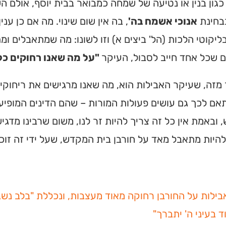
גון בנין או נטיעה של שמחה כמבואר בבית יוסף, אולם 
בבחינת
אנוכי אשמח בה'
, בה אין שום שינוי. מה אם כן ע
ליקוטי הלכות (הל' ביצים א) וזו לשונו: מה שמתאבלים ו
ם שכל אחד חייב לסבול, העיקר
"על מה שאנו רחוקים כל 
זה, שעיקר האבילות הוא, מה שאנו מרגישים את ריחוקינו
תאם לכך גם עושים פעולות המורות – שהם הדינים המופיע
ובאמת אין כל זה צריך להיות זר לנו, משום שרבינו מדגי
להיות מתאבל מאד על חורבן בית המקדש, שעל ידי זה זוכים 
בילות על החורבן רחוקה מאוד מעצבות, ונכללת "בלב נשבר"
ד בעיני ה' יתברך"