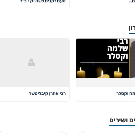
ם…
טעם זקנים לשה"ק • כ"ד
ון
מה וקסלר
רבי אהרן קיבליטשר
ם ושירים