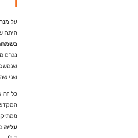
על מנת 
היתה ש
בשמחה 
נגרם מש
שנמשכו
שני שהי
כל זה א
המקדש, 
ממתיקים
עליה
מש