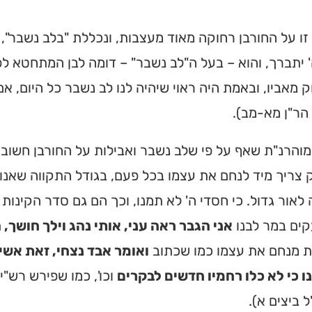
זו על החורבן רחוקה מאוד מעצבות, ונכללת "בלב נשבר", ע
' יתברך, והוא – בעל ה"לב נשבר" – דומה לבן המתחטא לפנ
מאביו, ובאמת היה ראוי שיהיה לנו לב נשבר כל היום, א
הר"ן מא-מב).
והרנ"ת שאף על פי שלב נשבר ואבילות על החורבן חשובי
 צריך מיד לנחם את עצמו בכל פעם, בגודל התקווה שאנו
לאור גדול. כי חסדי ה' לא תמנו, וכך הם גם סדר הקינו
קים במר לבנו
אני הגבר ראה עני, אותי נהג וילך חושך,
ת מנחם את עצמו כמו שכתוב
ואומר אבד נצחי, זאת אשיב 
ו כי לא כלו רחמיו חדשים לבקרים
וכו', כמו שפירש רש"י
ל ביצים א).