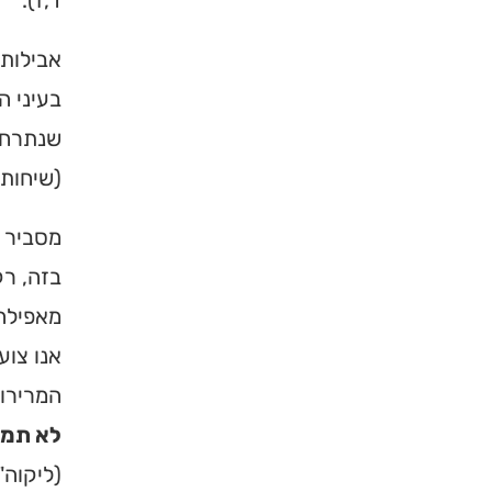
ד,ז).
אבילות 
בעיני ה
שנתרחק 
(שיחות 
מסביר מ
בזה, רק
מאפילה 
אנו צוע
המרירו
לא תמנ
(ליקוה"