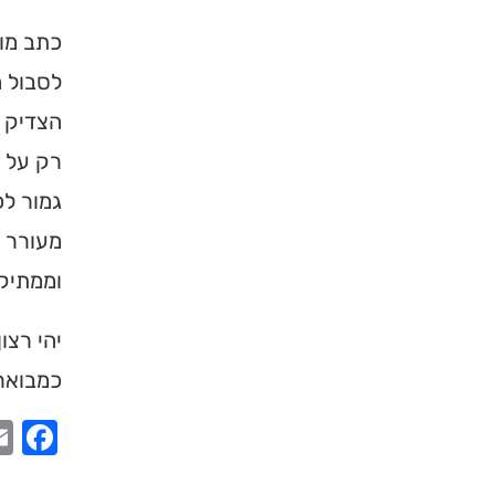
כתב מוה
לסבול ה
הצדיק ה
רק על י
גמור לכ
מעורר ד
וממתיק 
יהי רצ
כמבואר 
ook