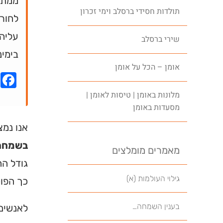
ממתי
תולדות חסידי ברסלב וימי זכרון
לחורב
עליה
שירי ברסלב
בימינ
אומן – הכל על אומן
k
מלונות באומן | טיסות לאומן |
מסעדות באומן
אנו נמצ
בשמחה
מאמרים מומלצים
גודל הה
גילוי העולמות (א)
כך הפוכ
בענין השמחה…
לאנשים 