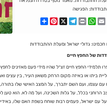
עלת ההתבודדות. מאמר נוסף בסדרה הנפלאה
תבודדות: הפגישה
Pinterest
Share
Telegram
WhatsApp
X
Print
Faceboo
Email
חכמינו: גדולי ישראל ומעלת ההתבודדות
דות של החפץ חיים
רו תלמידי החפץ חיים זצ״ל שהיו מידי פעם מאזינים לחפ
יית ביתו או באיזה מקום הרחק משאון העיר, בין עצים וא
עם עצמו, ועם השם יתברך, על המצב האישי שלו בתורה,
 הרוחני בכלל, על גלות השכינה, ועל מה לא. הוא טען לפ
ל עם ישראל, פעמים רבות שוחח בשפת האם שלו, באידיש