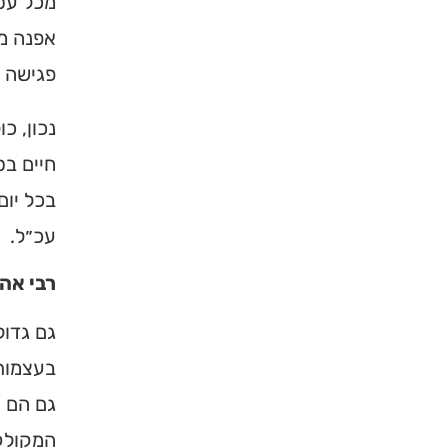
מכל עסק
אפנה מכ
פגישה י
נכון, כ
חיים בס
בכל יום
עכ״ל.
רבי אהר
גם גדול
בעצמותו
גם הם ה
המקולקל