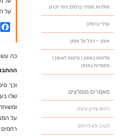
על מ
תולדות חסידי ברסלב וימי זכרון
על ה
שירי ברסלב
k
אומן – הכל על אומן
כה עשו 
מלונות באומן | טיסות לאומן |
מסעדות באומן
ההתבוד
וכך סיפ
מאמרים מומלצים
שלו בעל
ומשוחח 
להיות צדיק ולמדן
על המצב
לקרב ולא לרחק!
רחמים ע