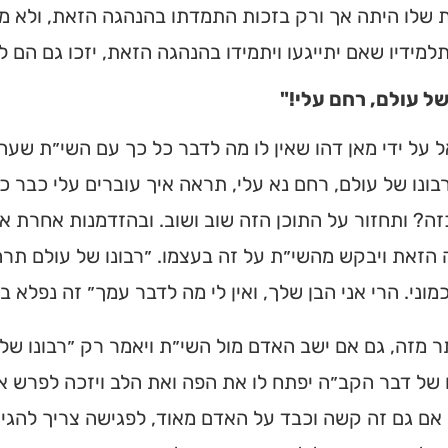
 שלו היתה אך ורק בזכות התמדתו בהנהגה הזאת, ולא מ
תלמידיו שאם יתייגעו ויתמידו בהנהגה הזאת, יזכו גם הם 
של עולם, רחם עלי!"
על ידי מאן דהו שאין לו מה לדבר כל כך עם השי״ת שעה 
ונו של עולם, רחם נא עלי, תראה איך עוברים עלי כבר כמ
ה? ותחזור על התוכן הזה שוב ושוב. ובהזדמנות אחרת א
הזאת ויבקש מהשי״ת על זה בעצמו. ״רבונו של עולם תרח
מוני. הרי אני הבן שלך, ואין לי מה לדבר עמך״ זה נפלא בי
תר מזה, גם אם ישב האדם מול השי״ת ויאמר רק ״רבונו של 
של דבר הקב״ה יפתח לו את הפה ואת הלב ויזכה לפרש את שי
אם גם זה קשה וכבד על האדם מאוד, לפגישה צריך להגיע