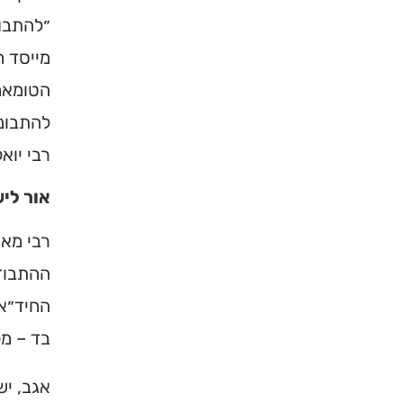
״להתבוד
מייסד 
הטומאה…
להתבונן
רבי יוא
אור לי
רבי מאי
×
ההתבודד
החיד״א 
מחפשים ב
בד – מל
מוסד ברס
אגב, יש
הכירו את האינדקס ה