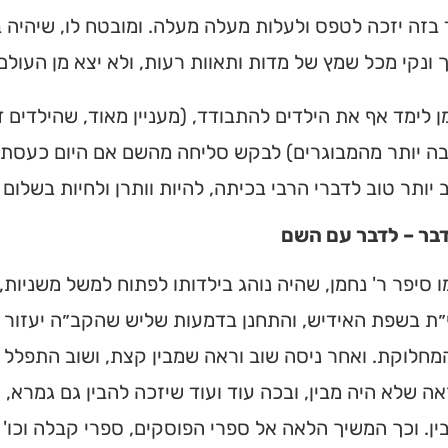
בזה יזכה לטפס ולעלות מעלה מעלה. ומובטח לו, שיהיה ב
 ונקי מכל שמץ של מדות ותאוות רעות, ולא יצא מן העול
ן לימד אף את הילדים להתבודד, (מעניין מאוד, שהילדים
ה יותר מהמבוגרים) לבקש סליחה מהשם אם היום כעסתי 
יותר טוב לדברי הרבי בכיתה, להיות וותרן ולחיות בשלום ע
דבר – לדבר עם השם
 סיפר ר' נחמן, שהיה נוהג בילדותו לפתוח למשל משניות,
ת בשפת האידיש, והתחנן בדמעות שליש שהקב״ה יעזור ל
מחלוקת. ואחר ניסה שוב וראה שמבין קצת, ושוב התפלל 
אה שלא היה מבין, ובכה עוד ועוד שיזכה להבין גם גמרא, 
ן. וכך המשיך הלאה אל ספרי הפוסקים, ספרי קבלה וכו' ו