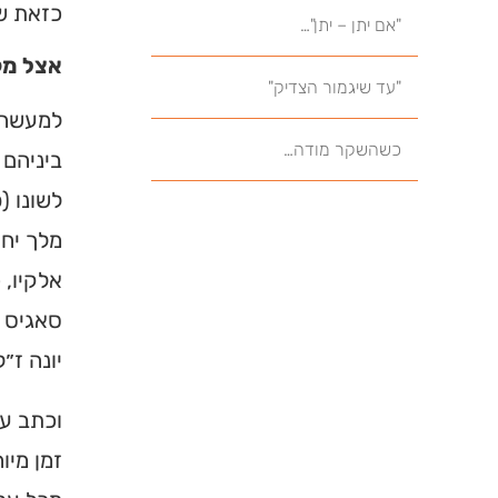
כזאת שת
"אם יתן – יתן"…
אצל מק
"עד שיגמור הצדיק"
למעשה, 
כשהשקר מודה…
ביניהם 
לשונו (
מלך יחי
אלקיו, 
סאגיס ז
יונה ז״
וכתב על
זמן מיו