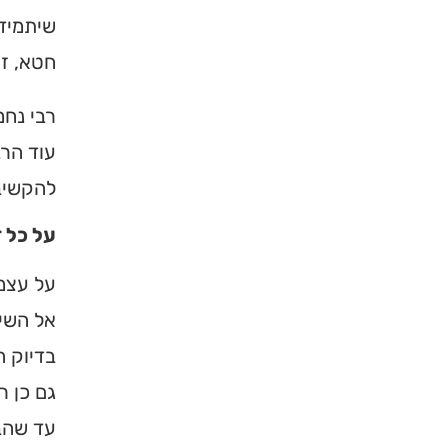
שיתמיד 
חטא, זך
רבי נחמ
עוד הרב
להקשיב 
על כל 
על עצמו
אל השי״
בדיוק ה
גם כן ר
עד שהבי