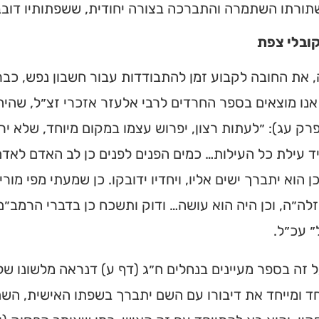
ורתו השתמרה והתברכה בצורה יחודית, ששפתותיו דובבות 
ובלי צפת
את החובה לקבוע זמן להתבודדות עבור חשבון נפש, כבר 
אנו מוצאים בספר החרדים לרבי אלעזר אזכרי זצ״ל, שהי
פרק עג): ״לעתות רצון, יפרוש עצמו במקום מיוחד, שלא ירא
ד עילת כל העילות… כמים הפנים לפנים כן לב האדם לאדם
כן הוא יתברך ישים אליו, ויחדיו ידובקו. כן שמעתי מפי מור
לה״ה, וכן היה הוא עושה… ודוק ותשכח כן בדברי הרמב״ם 
ל״ עכ״ל.
 זה בספר מעיינים בנחלים ח״ג (דף ע) דנראה מלשונו ש
חד ומייחד את דיבורו עם השם יתברך בשפתו האישית, השם