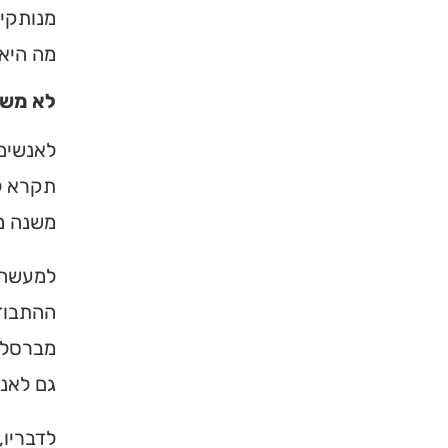
מנותקים
ברסלב בארץ ובעולם! 
תורה, כתובות ודרכי 
מה היא.
לא משנ
לכניסה לאינדק
לאנשים 
תקרא לז
משנה מ
למעשה, 
ההתבודד
מברסלב 
גם לאנ
לדבריו,