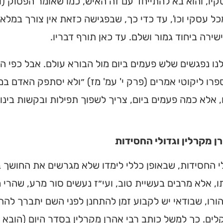
יו, והוא בא להתייחד עם זה האיש, כמו שאומר הפסוק (ויק
ל עסקי וכו', עד כדי כך, שבפגישה כזאת אין צורך במלאכ
שירה ביחוד גמור ושלם. עד כאן תורף דבריו.
ולנו נפגשים שלש פעמים ביום מול הבורא עולם. אבל כפי 
פרו ליקוטי אמרים (פרק י' עמ' מז) ״ולא יסתפק האדם 
, אלא כמה פעמים ביום, צריך לשפוך תפילות ובקשות בינו
ן מקרלין וגדולי החסידות
י החסידות, שבאופן כללי לימדו שלא מגרשים את החושך 
, אלא מרבים בעשיית טוב, ועי״ז נעשים סור מרע, שהרי 
ורו, שבודאי יש לקבוע זמן להתחנן לפני השם יתברך להת
ים. כך למשל כותב רבי אהרן מקרלין בסדר היום (הובא 