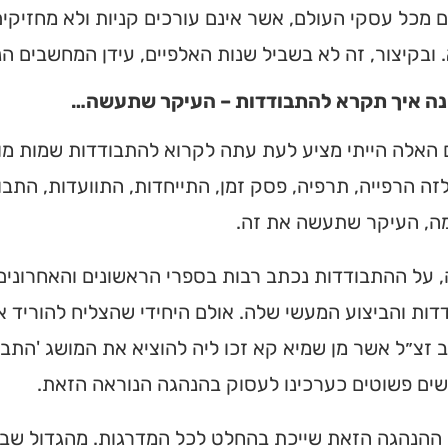
 מכל עסקי העולם, אשר אינם עורכים קניות ולא מחזיקים
מצאו זמני תפילות, שיעורי
הגעה בלחיצת כפתור.
 ובקיצור, זה לא בשביל שנות האלפיים, עידן המחשבים הני
ה איך תקרא להתבודדות – העיקר שתעשה…
ס ➔
האלה הייתי מציע לעת עתה לקרוא להתבודדות שמות מוד
ה הרפייה, תרפיה, פסק זמן, התייחדות, התוועדות, התבו
ה, העיקר שתעשה את זה.
על ההתבודדות נכתב רבות בספרי הראשונים והאחרונים.
ות והביצוע המעשי שלה. אולם היחידי שהצליח להוריד 
זצ״ל אשר מן שמיא קא זכו ליה להוציא את המושג 'התבו
שים פשוטים כערכינו לעסוק בהנהגה הנוראה הזאת.
 ההנהגה הזאת שייכת בהחלט לכל המדרגות. מהגדול שבג