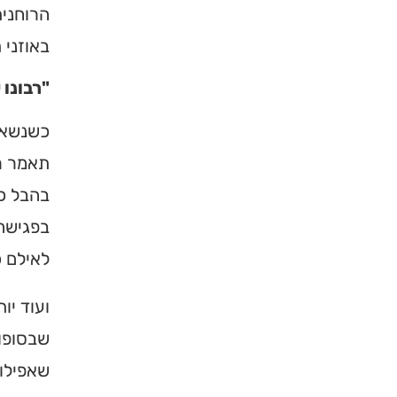
הרוחנית
באוזני 
"רבונו 
כשנשאל 
תאמר רב
בהבל כז
בפגישה 
לאילם כ
ועוד יו
שבסופו 
שאפילו 