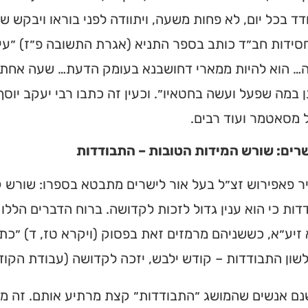
ד בכל יום, לא פחות משעה, ויתוודה לפני בוראו ויבקש שיכ
חסידות חב״ד כותב בספר התניא (אגרת התשובה פ״ז) ״ע
 הוא להיות ממארי דחושבנא בעומק הדעת… שעה אחת בכל
 במה שפעל ועשה בחטאיו״. וכעין זה כתבו רבי יעקב יוסף
ל מסאטמר ועוד רבים.
שרים: שורש המידות הטובות – התבודדות
ר פאפירוש זצ״ל בעל אור לישרים מתבטא בספרו: שורש קנ
ות כי הוא ענין גדול לזכות לקדושה. ברוח הדברים הללו
זיע״א, כששניהם מרמזים זאת בפסוק (ויקרא טז, ד) ״כתו
ית כנסת או
שון התבודדות – קודש ילבש, יזכה לקדושה (עבודת הקודש
לב?
נם אנשים שהמושג ״התבודדות״ קצת מרתיע אותם. זה מזכ
חדש והמקיף של בתי כנסת