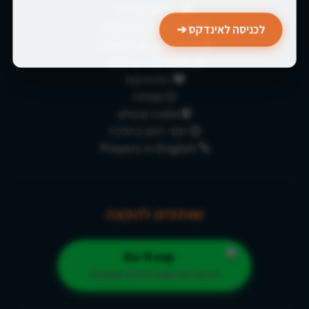
התיקון הכללי
לכניסה לאינדקס ➔
למה נוסעים לאומן?
אלפי שיעורים להאזנה
מאות שירי ברסלב
התחזקות
שמחה
אמונה ובטחון
זמני היום בהלכה
Prayers in English
שותפים להפצה
תרמו לנו וקחו חלק במהפכה