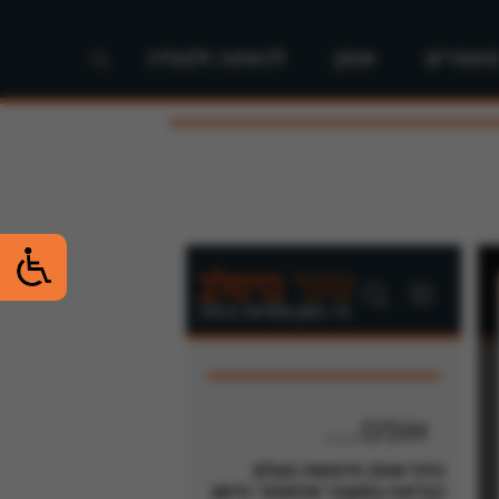
אמרים
אומן
להאזנה ולצפיה