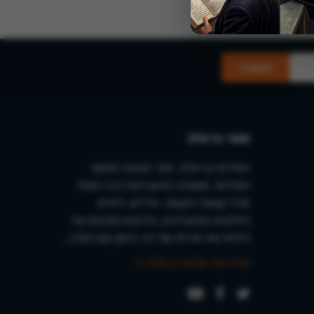
שער ברסלב
חסידות ברסלב, יותר תנועה מאשר
חסידות, מושכת התעניינות רבה מאוד
מכל קצוות הקשת. חרדים, דתיים
וחילונים מתעניינים, בודקים ומנסים אף
לחיות את תורתו של רבי נחמן מברסלב...
קרא עוד אודות ברסלב »