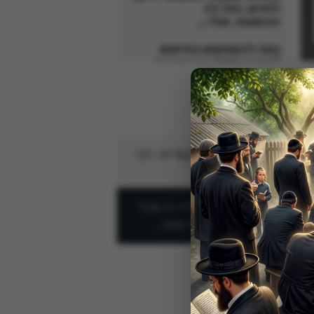
" frameborder="0"
webkitallowfullscreen
mozallowfullscreen
allowfullscreen>
שעה וחצי של היסטוריה: רבי
מיכל דורפמן זצ"ל
הקלטה נדירה מהרה"ח רבי מיכל
דורפמן: שעה וחצי של סיפור…