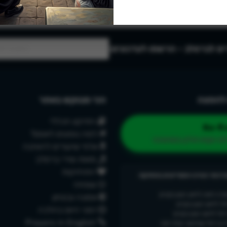
ם לברסלב - הרשמו לעדכונים:
להפצה
הכי מבוקש באתר
התיקון הכללי
למה נוסעים לאומן?
נו וקחו חלק במהפכה
אלפי שיעורים להאזנה
מאות שירי ברסלב
התחזקות
רכות יבורכו המסייעים בהחזקת
שמחה
רה לאה לזיווג הגון בקרוב
אמונה ובטחון
 לזיווג הגון בקרוב
זמני היום בהלכה
ל לזיווג הגון בקרוב
Prayers in English
בן רחל שהזיווג יעלה יפה