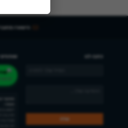
הישארו מחוברי
כתבו לנו
שותפים 
תרמו ל
ממקור הב
האתר:
יהשוע בן ש
חיה בת רחל
מיכל בת רח
דוד מיכאל 