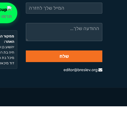
תרמו ל
ממקור הב
האתר:
יהשוע בן ש
חיה בת רחל
מיכל בת רח
דוד מיכאל 
editor@breslev.org