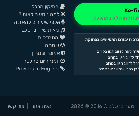
התיקון הכללי
למה נוסעים לאומן?
נו וקחו חלק במהפכה
אלפי שיעורים להאזנה
מאות שירי ברסלב
התחזקות
רכות יבורכו המסייעים בהחזקת
שמחה
רה לאה לזיווג הגון בקרוב
אמונה ובטחון
 לזיווג הגון בקרוב
זמני היום בהלכה
ל לזיווג הגון בקרוב
Prayers in English
בן רחל שהזיווג יעלה יפה
שער ברסלב © 2016 © 2026
|
מפת אתר
|
צור קשר