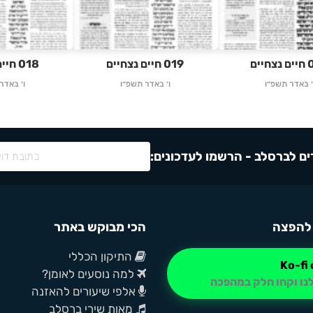
יים
019 חיים נצחיים
018 חיים נצחיים
׳ באדר תשפ״ו
ו׳ באדר תשפ״ו
ו׳ באדר
ם לברסלב - הרשמו לעדכונים:
להפצה
הכי מבוקש באתר
התיקון הכללי
למה נוסעים לאומן?
נו וקחו חלק במהפכה
אלפי שיעורים להאזנה
מאות שירי ברסלב