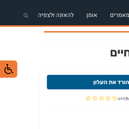
אמרים
אומן
להאזנה ולצפיה
ורד את העלון
ת
דרג: