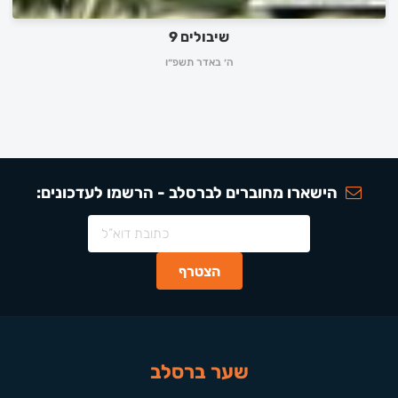
שיבולים 9
ה׳ באדר תשפ״ו
הישארו מחוברים לברסלב - הרשמו לעדכונים:
שער ברסלב