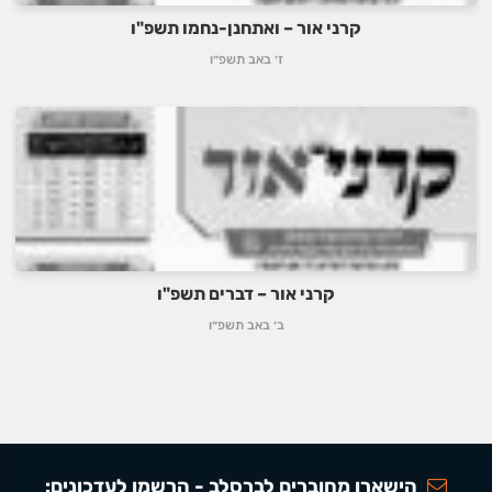
קרני אור – ואתחנן-נחמו תשפ"ו
ז׳ באב תשפ״ו
קרני אור – דברים תשפ"ו
ב׳ באב תשפ״ו
הישארו מחוברים לברסלב - הרשמו לעדכונים: