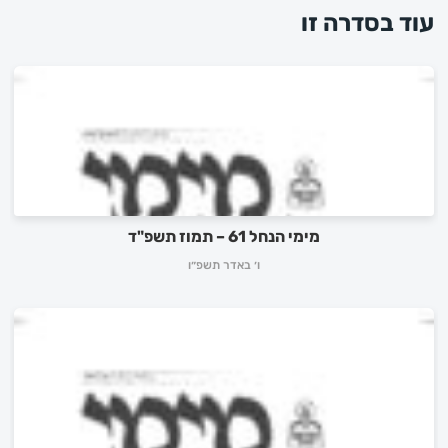
עוד בסדרה זו
מימי הנחל 61 – תמוז תשפ"ד
ו׳ באדר תשפ״ו