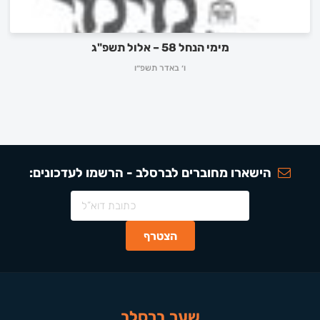
מימי הנחל 58 – אלול תשפ"ג
ו׳ באדר תשפ״ו
הישארו מחוברים לברסלב - הרשמו לעדכונים:
שער ברסלב