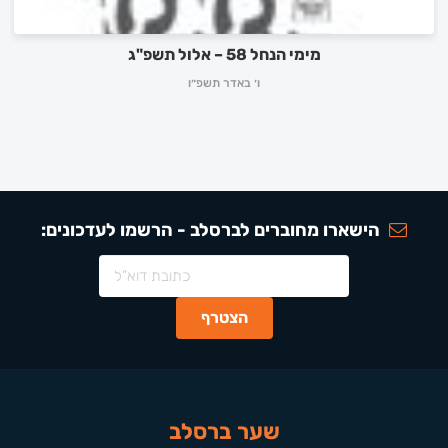
מימי הנחל 58 – אלול תשפ"ג
ו׳ באדר תשפ״ו
הישארו מחוברים לברסלב - הרשמו לעדכונים:
שער ברסלב