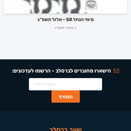
מימי הנחל 58 – אלול תשפ"ג
ו׳ באדר תשפ״ו
הישארו מחוברים לברסלב - הרשמו לעדכונים:
שער ברסלב