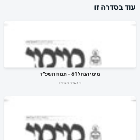
עוד בסדרה זו
מימי הנחל 61 – תמוז תשפ"ד
ו׳ באדר תשפ״ו