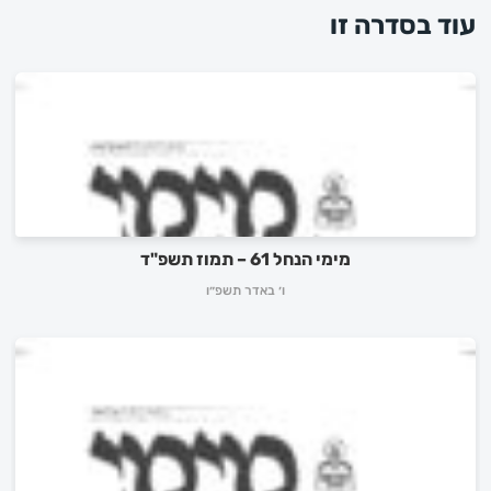
עוד בסדרה זו
מימי הנחל 61 – תמוז תשפ"ד
ו׳ באדר תשפ״ו