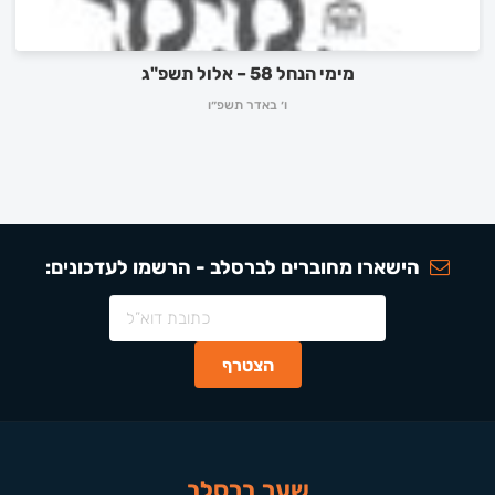
מימי הנחל 58 – אלול תשפ"ג
ו׳ באדר תשפ״ו
הישארו מחוברים לברסלב - הרשמו לעדכונים:
שער ברסלב