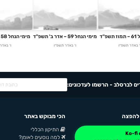
פ"ד
מימי הנחל 59 – אדר ב' תשפ"ד
מימי הנחל 58 – אלול תשפ"ג
׳ באדר תשפ״ו
ו׳ באדר תשפ״ו
ו׳ באדר
ם לברסלב - הרשמו לעדכונים:
להפצה
הכי מבוקש באתר
התיקון הכללי
למה נוסעים לאומן?