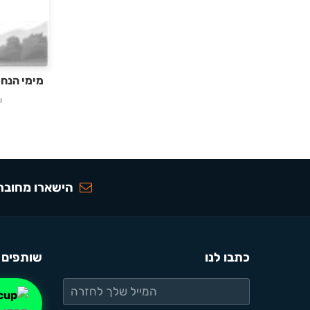
מימי הנחל 61 – תמוז תש
ו
הישארו מחוברי
כתבו לנו
שותפים 