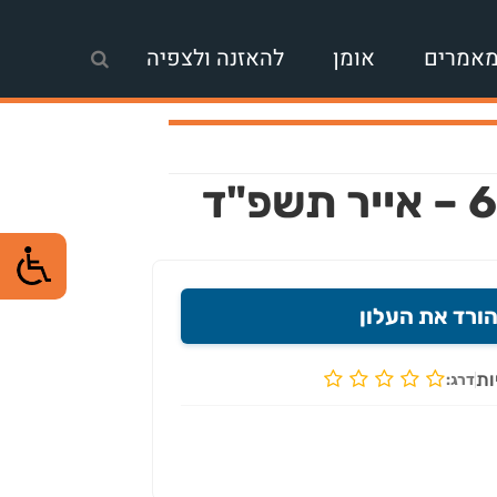
אמרים
אומן
להאזנה ולצפיה
ורד את העלון
ות
דרג: