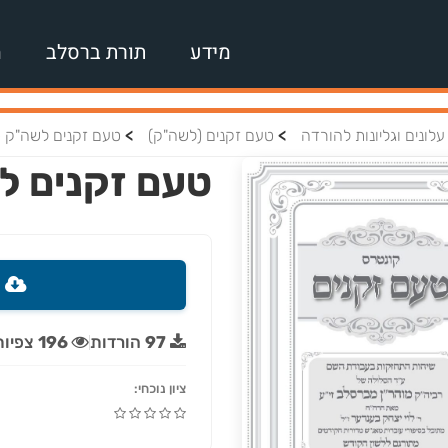
מידע
תורת ברסלב
מ
>
>
עלונים וגליונות להורדה
טעם זקנים (לשה"ק)
טעם זקנים לשה"ק – 8
טעם זקנים לש
ה
97
הורדות
196
צפיות
ציון נוכחי: