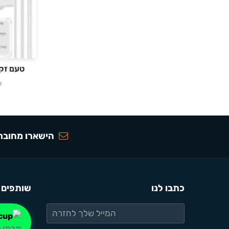
טעם זקנ
ו
הישארו מחוברי
כתבו לנו
שותפים 
תרמו ל