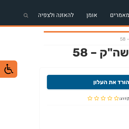
אמרים
אומן
להאזנה ולצפיה
5
ה"ק – 58
ורד את העלון
דרג: