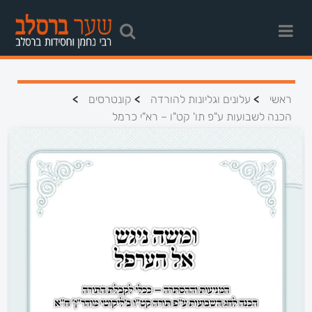
>
>
>
ראשי
עלונים וגליונות להורדה
קונטרסים
הכנה לשבועות ע"פ תו' קט"ו – רא"י כרמל