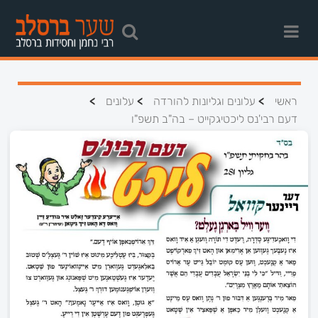
>
>
>
ראשי
עלונים וגליונות להורדה
עלונים
דעם רבי'נס ליכטיגקייט – בה"ב תשפ"ו