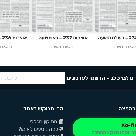
אוצרות 237 – בא תשעה
אוצרות 236 – וארא תשעה
׳ באדר תשפ״ו
ה׳ באדר תשפ״ו
ה׳ באדר
ם לברסלב - הרשמו לעדכונים:
להפצה
הכי מבוקש באתר
התיקון הכללי
למה נוסעים לאומן?
נו וקחו חלק במהפכה