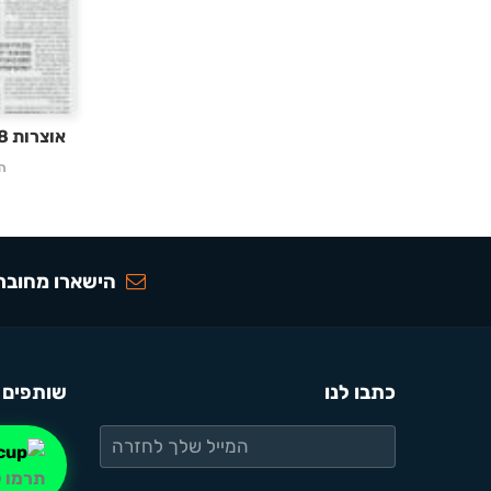
אוצרות 238 – בשלח תשעה
ה
הישארו מחוברי
כתבו לנו
שותפים 
תרמו ל