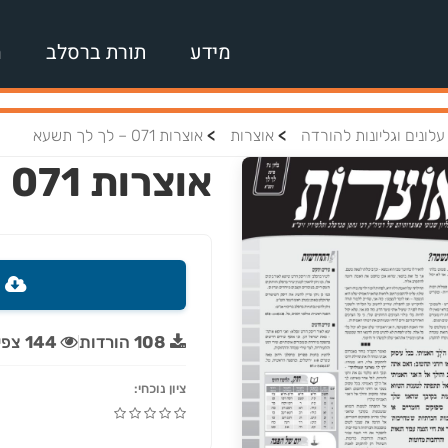
מידע
תורת ברסלב
מ
>
>
עלונים וגליונות להורדה
אוצרות
אוצרות 071 – לך לך תשעא
אוצרות 071 – לך לך תשעא
ה
108
הורדות
144
צפי
ציון נוכחי: