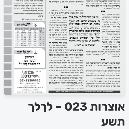
אוצרות 023 – לךלך
תשע