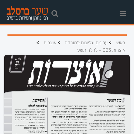
>
>
>
ראשי
עלונים וגליונות להורדה
אוצרות
אוצרות 023 – לךלך תשע