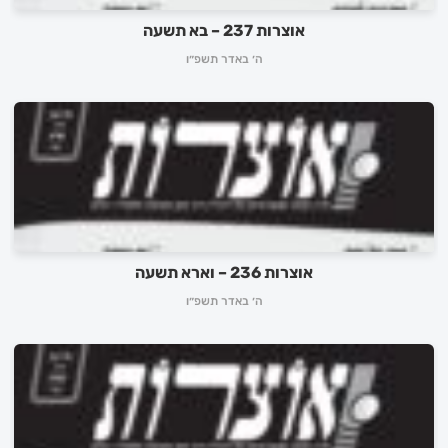
לכניסה לאינדקס ➔
אוצרות 237 – בא תשעה
ה׳ באדר תשפ״ו
אוצרות 236 – וארא תשעה
ה׳ באדר תשפ״ו