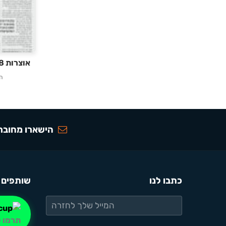
אוצרות 238 – בשלח תשעה
ה
הישארו מחוברי
כתבו לנו
שותפים 
תרמו ל