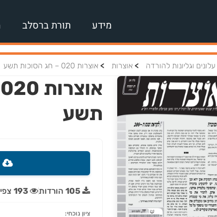
מידע
תורת ברסלב
מ
>
>
עלונים וגליונות להורדה
אוצרות
אוצרות 020 – חג הסוכות תשע
א
תשע
ה
105
הורדות
193
צפיו
ציון נוכחי: