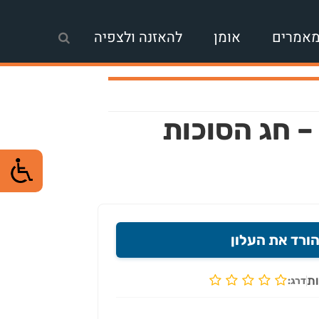
אמרים
אומן
להאזנה ולצפיה
וצרות 020 – חג הסוכות
ורד את העלון
ת
דרג: