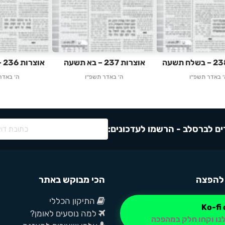
אוצרות 237 – בא תשעה
אוצרות 236 – וארא תשעה
׳ באדר תשפ״ו
ה׳ באדר תשפ״ו
ה׳ באדר
ם לברסלב - הרשמו לעדכונים:
להפצה
הכי מבוקש באתר
התיקון הכללי
למה נוסעים לאומן?
נו וקחו חלק במהפכה