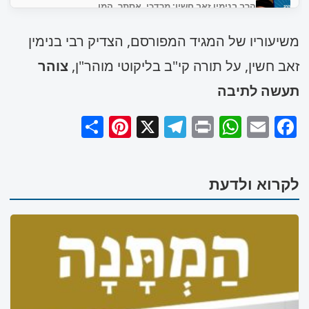
הרב בנימין זאב חשין: מרדכי, אסתר, המן
1:19:27
משיעוריו של המגיד המפורסם, הצדיק רבי בנימין
זאב חשין, על תורה קי"ב בליקוטי מוהר"ן,
צוהר
תעשה לתיבה
Pinterest
Share
Telegram
WhatsApp
X
Print
Facebook
Email
לקרוא ולדעת