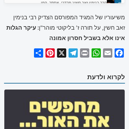
הרב בנימין זאב חשין: מרדכי, אסתר, המן
1:19:27
משיעוריו של המגיד המפורסם הצדיק רבי בנימין
זאב חשין, על תורה ז' בליקוטי מוהר"ן:
עיקר הגלות
אינו אלא בשביל חסרון אמונה
Pinterest
Share
Telegram
WhatsApp
X
Print
Facebook
Email
לקרוא ולדעת