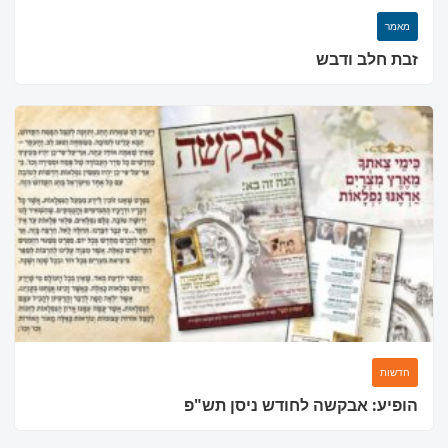
מאמר
זבת חלב ודבש
חדשות
הופיע: אבקשה לחודש ניסן תש"פ