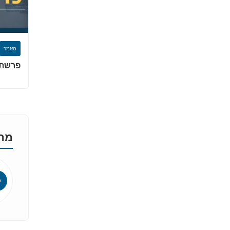
מאמר
פרשת 
מהא