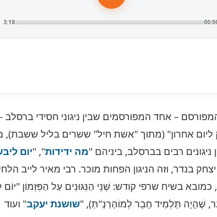
3:18
00:0
המפורסם – אחד המפורסמים שבין ניגוני חסידי ברסלב –
ליום אחרון" (מתוך "אשת חיל" ששרים בליל ששבת), מ
ניגונים רבים בברסלב, ביניהם "
מה ידידות
", "
יום ליב
 יצחק בנדר, וזה הניגון הפחות מוכר. רבי מאיר לייב הלחי
ובא בשיח שרפי קודש: שְׁנֵי הַנִּגּוּנִים עַל הַפִּזְמוֹן "יוֹם לְיַבּ
, שֶׁהָיָה תַּלְמִיד חָבֵר לְמוֹהַרְנַ"תְּ), "
שושנת יעקב
" ועוד