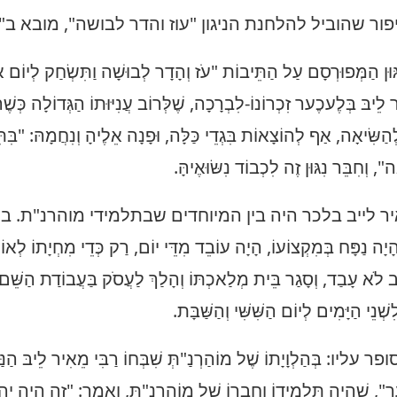
ור שהוביל להלחנת הניגון "עוז והדר לבושה", מובא ב"
ּוּן הַמְּפוּרְסָם עַל הַתֵּיבוֹת "עֹז וְהָדָר לְבוּשָׁה וַתִּשְׂחַק לְיוֹם אַח
ֵיבּ בְּלֶעכֶער זִכְרוֹנוֹ-לִבְרָכָה, שֶׁלְּרוֹב עֲנִיּוּתוֹ הַגְּדוֹלָה כְּשֶׁה
ַשִּׂיאָה, אַף לְהוֹצָאוֹת בִּגְדֵי כַּלָּה, וּפָנָה אֵלֶיהָ וְנִחֲמָהּ: "בִּתִּ
", וְחִבֵּר נִגּוּן זֶה לִכְבוֹד נִשּׂוּאֶיהָּ.
ר לייב בלכר היה בין המיוחדים שבתלמידי מוהרנ"ת. בין הי
ָיָה נַפָּח בְּמִקְצוֹעוֹ, הָיָה עוֹבֵד מִדֵּי יוֹם, רַק כְּדֵי מִחְיָתוֹ לְאוֹתוֹ
ב לֹא עָבַד, וְסָגַר בֵּית מְלַאכְתּוֹ וְהָלַךְ לַעֲסֹק בַּעֲבוֹדַת הַשֵּׁם יִת
שְׁנֵי הַיָּמִים לְיוֹם הַשִּׁשִּׁי וְהַשַּׁבָּת.
 עליו: בְּהַלְוָיָתוֹ שֶׁל מוֹהַרְנַ"תְּ שִׁבְּחוֹ רַבִּי מֵאִיר לֵיבּ הַנַּפ
", שֶׁהָיָה תַּלְמִידוֹ וַחֲבֵרוֹ שֶׁל מוֹהַרְנַ"תְּ, וְאָמַר: "זֶה הָיָה יְהוּד