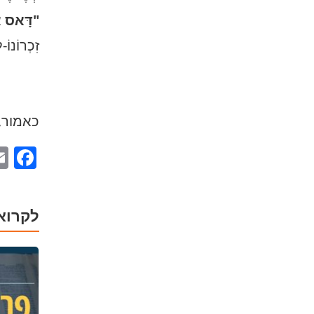
"דָּאס אִ
זִכְרוֹנוֹ-
כאמור, 
ok
לקרוא