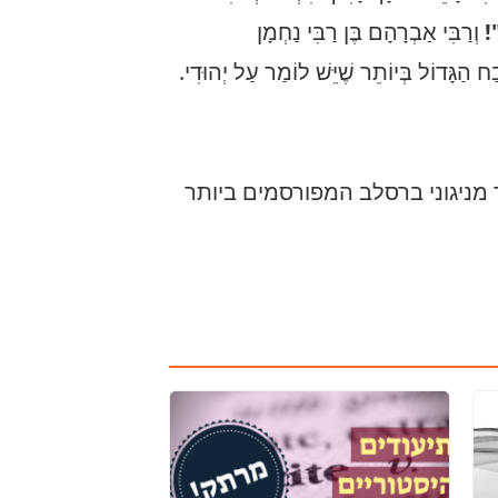
!
וְרַבִּי אַבְרָהָם בֶּן רַבִּי נַחְמָן
ח הַגָּדוֹל בְּיוֹתֵר שֶׁיֵּשׁ לוֹמַר עַל יְהוּדִי.
 מניגוני ברסלב המפורסמים ביותר