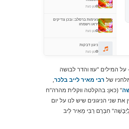
נגן כעת
נעימות ברסלב: ובכן צדיקים
יראו וישמחו
נגן כעת
ניגון דבקות
נגן כעת
 על המילים "עוז והדר לבושה
לחניו של
רבי מאיר לייב בלכר
,
שה
" (כאן: בהקלטה ווקלית מהרה"ח
ן את שני הניגונים שיש לנו על יום
ָשָׁה" חִבְּרָם רַבִּי מֵאִיר לֵיבּ