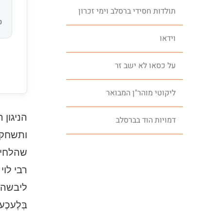
תולדות חסידי ברסלב וימי זכרון
0
וידאו
על כסאו לא ישב זר
ליקוטי מוהר"ן המבואר
הניגון 
דמויות הוד בברסלב
ותשחק 
שהלחין 
רבי לוי
ליבשה, כמ
בְּלֶעכֶער