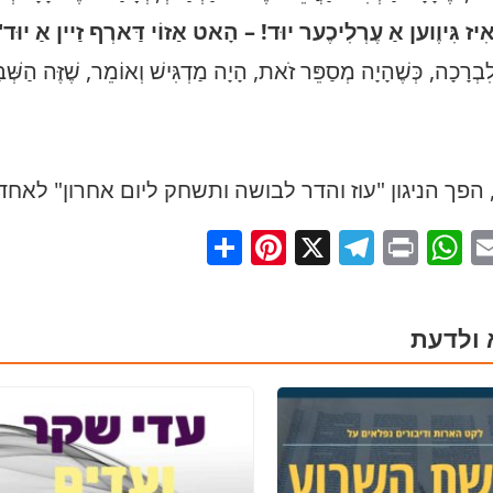
יז גִּיוֶוען אַ עֶרְלִיכֶער יוּד! – הָאט אַזוֹי דַּארְף זַיין אַ יוּד"
לִבְרָכָה, כְּשֶׁהָיָה מְסַפֵּר זֹאת, הָיָה מַדְגִּישׁ וְאוֹמֵר, שֶׁזֶּה הַשְּׁבַ
הפך הניגון "עוז והדר לבושה ותשחק ליום אחרון" לאחד
Pinterest
Share
Telegram
WhatsApp
X
Print
Facebo
Email
 ולדעת