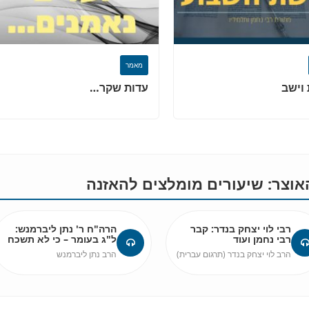
מאמר
וישב
עדות שקר…
וצר: שיעורים מומלצים להאזנה
רבי לוי יצחק בנדר: קבר
הרה"ח ר' נתן ליברמנש:
רבי נחמן ועוד
ל"ג בעומר – כי לא תשכח
הרב לוי יצחק בנדר (תרגום עברית)
הרב נתן ליברמנש