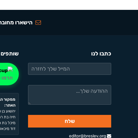
הישארו מחוברי
כתבו לנו
שותפים 
תרמו ל
ממקור הב
האתר:
יהשוע בן ש
חיה בת רחל
מיכל בת רח
דוד מיכאל 
editor@breslev.org