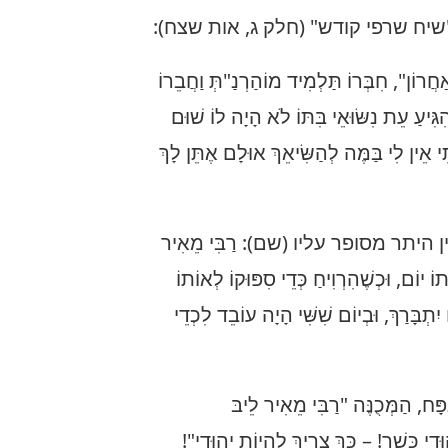
שיח שרפי קודש" (חלק ג, אות שצח):
ֲרוֹן", חִבְּרוֹ תַּלְמִיד מוֹהַרְנַ"תְּ וַחֲבֵרוֹ
ִגִּיעַ עֵת נִשּׂוּאֵי בִּתּוֹ לֹא הָיָה לוֹ שׁוּם
י אֵין לִי בַּמֶּה לְהַשִּׂיאֵךְ אוּלָם אֶתֵּן לָךְ
תר מסופר עליו (שם): רַבִּי מֵאִיר
 יוֹם, וּכְשֶׁהִרְוִיחַ כְּדֵי סִפּוּקוֹ לְאוֹתוֹ
ְבָּרַךְ, וּבְיוֹם שִׁשִּׁי הָיָה עוֹבֵד לִכְדֵי
ָּח, הַמְּכֻנֶּה "רַבִּי מֵאִיר לֵיבּ
ִי כָּשֵׁר! – כָּךְ צָרִיךְ לִהְיוֹת יְהוּדִי"!