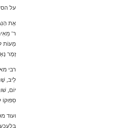
על הסיפ
אֶת הַנִּג
ר' מֵאִיר ל
מָעוֹת לְה
זֶמֶר נָאֶה
רבי מאי
לֵיבּ, שֶׁה
יוֹם, שׁוּ
סִפּוּקוֹ לִ
ועוד מסופר
בְּלֶעכֶער