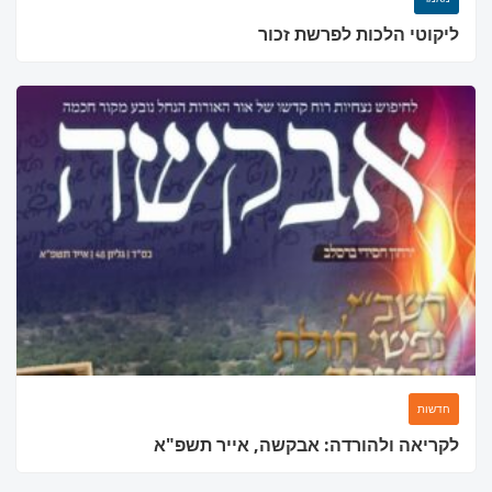
ליקוטי הלכות לפרשת זכור
מחפשים בית כנסת או
מוסד ברסלב?
הכירו את האינדקס החדש והמקיף של בתי כנסת ברסלב
בארץ ובעולם! מצאו זמני תפילות, שיעורי תורה, כתובות
ודרכי הגעה בלחיצת כפתור.
לכניסה לאינדקס ➔
חדשות
לקריאה ולהורדה: אבקשה, אייר תשפ"א