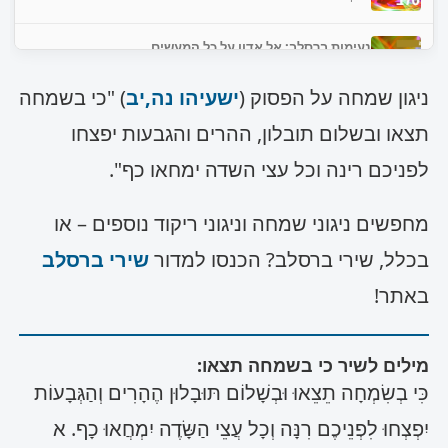
נעימות ברסלב: אל אדון על כל המעשים
נגן כעת
ניגון שמחה על הפסוק (
ישעיהו נה,יב
) "כי בשמחה
ניגון שמחה
תצאו ובשלום תובלון, ההרים והגבעות יפצחו
נגן כעת
לפניכם רינה וכל עצי השדה ימחאו כף".
מחפשים ניגוני שמחה וניגוני ריקוד נוספים – או
בכלל, שירי ברסלב? הכנסו למדור
שירי ברסלב
באתר!
מילים לשיר כי בשמחה תצאו:
כִּי בְשִׂמְחָה תֵצֵאוּ וּבְשָׁלוֹם תּוּבָלוּן הֶהָרִים וְהַגְּבָעוֹת
יִפְצְחוּ לִפְנֵיכֶם רִנָּה וְכָל עֲצֵי הַשָּׂדֶה יִמְחֲאוּ כָף. א