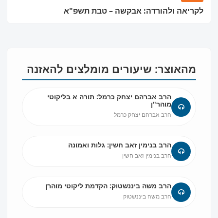
מוסד ברסלב?
לקריאה ולהורדה: אבקשה – טבת תשפ"א
הכירו את האינדקס החדש והמקיף של בתי כנסת ברסלב
בארץ ובעולם! מצאו זמני תפילות, שיעורי תורה, כתובות
ודרכי הגעה בלחיצת כפתור.
מהאוצר: שיעורים מומלצים להאזנה
לכניסה לאינדקס ➔
הרב אברהם יצחק כרמל: תורה א בליקוטי
מוהר"ן
הרב אברהם יצחק כרמל
הרב בנימין זאב חשין: גלות ואמונה
הרב בנימין זאב חשין
הרב משה ביננשטוק: הקדמת ליקוטי מוהרן
הרב משה ביננשטוק