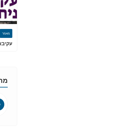
מאמר
עקיבא
מהא