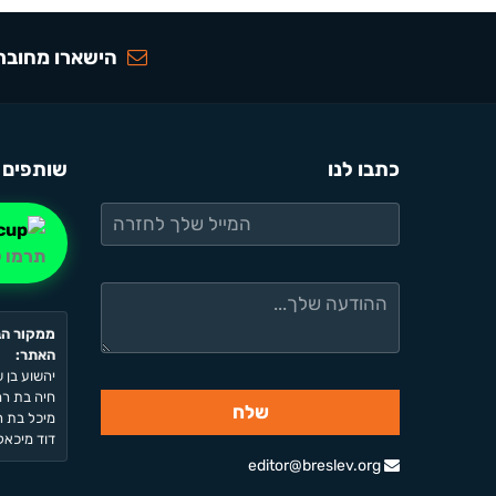
הישארו מחוברי
כתבו לנו
שותפים 
תרמו ל
ממקור הב
האתר:
יהשוע בן ש
חיה בת רחל
מיכל בת רח
דוד מיכאל 
editor@breslev.org