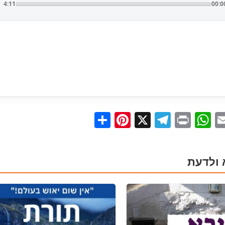
4:11
00:0
Pinterest
Share
Telegram
WhatsApp
X
Print
Facebo
Email
 ולדעת