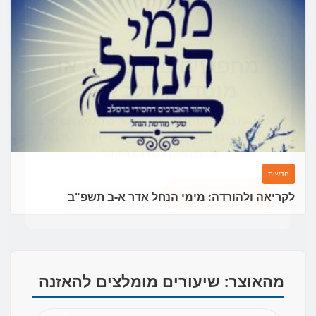
מחפשים בית כנסת או
מוסד ברסלב?
הכירו את האינדקס החדש והמקיף של בתי כנסת ברסלב
בארץ ובעולם! מצאו זמני תפילות, שיעורי תורה, כתובות
ודרכי הגעה בלחיצת כפתור.
חדשות
לקריאה ולהורדה: מימי הנחל אדר א-ב תשפ"ב
לכניסה לאינדקס ➔
מהאוצר: שיעורים מומלצים להאזנה