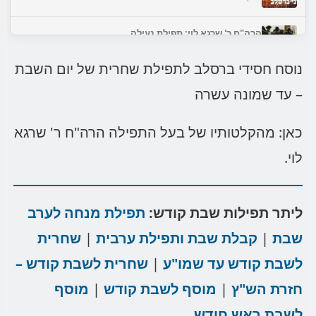
הרה"ח ר' שרגא לוי: תפילת נעילה
נגן כעת
נוסח חסידי ברסלב לתפילת שחרית של יום השבת
הקלטה חיה: זכור ברית בקלויז באומן תשנ"ז
– עד שמונה עשרה
נגן כעת
כאן: מהקלטותיו של בעל התפילה הרה"ח ר' שרגא
לוי.
ליתר תפילות שבת קודש:
תפילת מנחה לערב
שבת
|
קבלת שבת ותפילת ערבית
|
שחרית
לשבת קודש עד שמו"ע
|
שחרית לשבת קודש –
חזרת הש"ץ
|
מוסף לשבת קודש
|
מוסף
לשבת ראש חודש