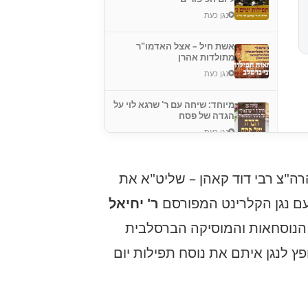
נגן כעת
אשת חיל – אצל האדמו"ר
מתולדות אהרן
נגן כעת
מיוחד: שיחה עם ר' שרגא לוי על
הגדה של פסח
נגן כעת
רה"צ רבי דוד קאהן – שליט"א את
עם נגן הקלרינט המפורסם
ר' יחיאל
ר הנוסחאות והמוסיקה הברסלבית
ץ לנגן איתם את נוסח תפילות יום