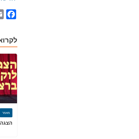
ok
לקרוא
מאמר
הצגה 