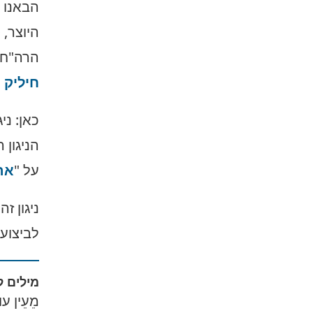
הבאנו 
היוצר, 
הרה"ח ר
חיליק 
כאן: ני
הניגון 
על "
אר
ניגון ז
לביצוע
מילים ל
מֵעֵין עו