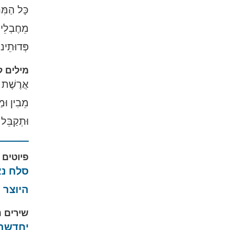
כָּל הַמִּ
מֵחֶבְלֵי מ
פְּדוּתֵינו
מילים 
אֲרֶשֶׁת ש
מֵבִין וּמ
וּתְקַבֵּל 
פיוטים 
סלח נא
היוצר
|
שירים נ
יחדשהו