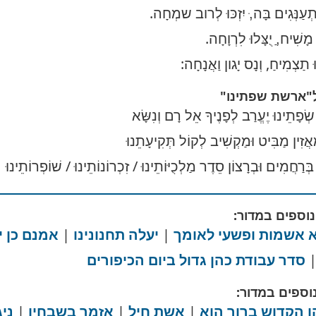
תְעַנְּגִים בָּה,ּ יִזְכּוּ לְרוב שמְחָה.
ָשִׁיח,ַ יֻצָּלוּ לִרְוָחָה.
ּ תַצְמִיחַ, וְנָס יָגון וַאֲנָחָה:
ל"ארשת שפתינו"
ְׂפָתֵינוּ יֶעֱרַב לְפָנֶיךָ אֵל רָם וְנִשָּׂא
ַאֲזִין מַבִּיט וּמַקְשִׁיב לְקוֹל תְּקִיעָתֵנוּ
בְּרַחֲמִים וּבְרָצוֹן סֵדֶר מַלְכֻיּוֹתֵינוּ / זִכְרוֹנוֹתֵינוּ / שׁוֹפְרוֹתֵינוּ
נוספים במדור:
 אשמות ופשעי לאומך
|
יעלה תחנונינו
|
אמנם כן יצ
סדר עבודת כהן גדול ביום הכיפורים
וספים במדור:
 הקדוש ברוך הוא
|
אשת חיל
|
אזמר בשבחין
|
ניג