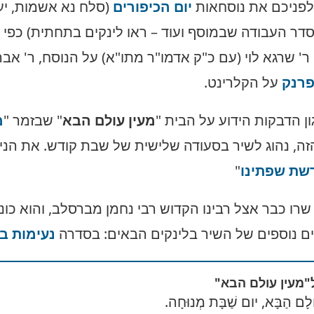
לפניכם את נוסחאות
יום הכיפורים
(סלח נא אשמות, יעל
סדר העבודה שבמוסף ועוד – ראו לינקים בתחתית) כפי ש
' שרגא לוי (עם כ"ק אדמו"ר מתו"א) על הנוסח, ר' אברהם
פרנק
על הקלרינט.
גון הדבקות הידוע על הבית "
מעין עולם הבא
" שבזמר "
מ
הזה, נהוג לשיר בסעודה שלישית של שבת קודש. את הני
שת שפתינו
"
ה שרו כבר אצל רבינו הקדוש רבי נחמן מברסלב, והוא כונה 
ים נוספים של השיר בלינקים הבאים: בסדרה
נעימות ב
"מעין עולם הבא"
לָם הַבָּא, יום שַׁבָּת מְנוּחָה.