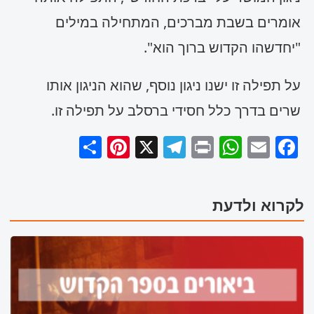
נעימות ברסלב: בך רבינו נגילה (פסנתר)
אומרים בשבת מברכים, המתחילה במילים
נגן כעת
"יחדשהו הקדוש ברוך הוא".
על תפילה זו ישנו ניגון נוסף, שהוא הניגון אותו
שרים בדרך כלל חסידי ברסלב על תפילה זו.
S
Pi
X
T
P
W
E
F
h
n
el
ri
h
m
a
a
t
e
n
a
ai
c
לקרוא ולדעת
r
e
g
t
ts
l
e
e
r
r
A
b
e
a
p
o
st
m
p
o
k