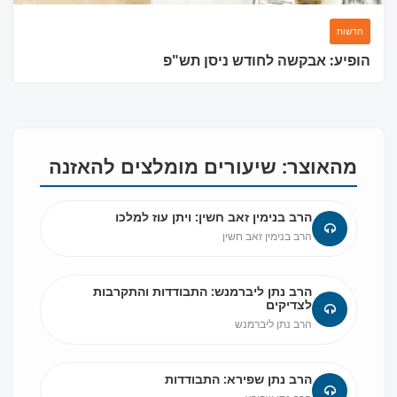
מוסד ברסלב?
חדשות
הופיע: אבקשה לחודש ניסן תש"פ
הכירו את האינדקס החדש והמקיף של בתי כנסת ברסלב
בארץ ובעולם! מצאו זמני תפילות, שיעורי תורה, כתובות
ודרכי הגעה בלחיצת כפתור.
מהאוצר: שיעורים מומלצים להאזנה
לכניסה לאינדקס ➔
הרב בנימין זאב חשין: ויתן עוז למלכו
הרב בנימין זאב חשין
הרב נתן ליברמנש: התבודדות והתקרבות
לצדיקים
הרב נתן ליברמנש
הרב נתן שפירא: התבודדות