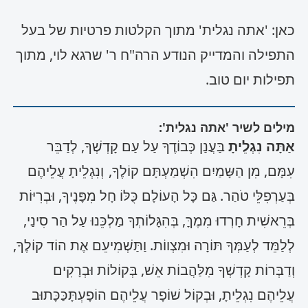
כאן: 'אתה נגלית' מתוך הקלטות פרטיות של בעל
התפילה והמדייק הנודע הרה"ח ר' שרגא לוי, מתוך
תפילות יום טוב.
מילים לשיר 'אתה נגלית':
אַתָּה נִגְלֵיתָ
בַּעֲנַן כְּבוֹדֶךָ עַל עַם קָדְשְׁךָ, לְדַבֵּר
עִמָּם, מִן הַשָּמַיִם הִשְׁמַעְתָּם קוֹלֶךָ, וְנִגְלֵיתָ עֲלֵיהֶם
בְּעַרְפִלֵּי טֹהַר. גַּם כָּל הָעוֹלָם כֻּלּוֹ חָל מִפָּנֶיךָ, וּבְרִיּוֹת
בְּרֵאשִׁית חָרְדוּ מִמֶךָּ, בְּהִגָּלוֹתְךָ מַלְכֵּנוּ עַל הַר סִינַי,
לְלַמֵּד לְעַמְּךָ תּוֹרָה וּמִצְווֹת. וַתַּשְׁמִיעֵם אֶת הוֹד קוֹלֶךָ,
וְדַבְּרוֹת קָדְשְׁךָ מִלַּהֲבוֹת אֵשׁ, בְּקוֹלוֹת וּבְרָקִים
עֲלֵיהֶם נִגְלֵיתָ, וּבְקוֹל שׁוֹפָר עֲלֵיהֶם הוֹפָעְתָּכַּכָּתוּב