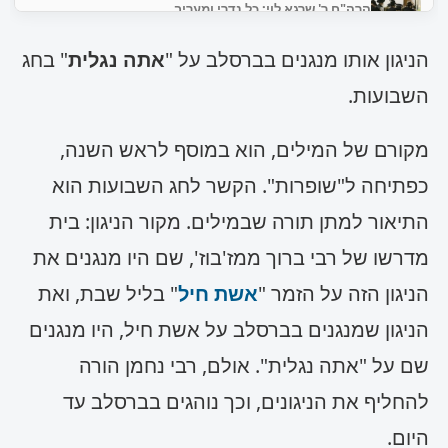
הרה"ח ר' שרגא לוי: כל נדרי ומעריב
נגן כעת
הניגון אותו מנגנים בברסלב על "
אתה נגלית
" בחג
הרה"ח ר' שרגא לוי: נוסח תפילת גשם
השבועות.
נגן כעת
מקורם של המילים, הוא במוסף לראש השנה,
כפתיחה ל"שופרות". הקשר לחג השבועות הוא
התיאור למתן תורה שבמילים. מקור הניגון: בית
מדרשו של רבי ברוך ממז'בוז', שם היו מנגנים את
הניגון הזה על הזמר "
אשת חיל
" בליל שבת, ואת
הניגון שמנגנים בברסלב על אשת חיל, היו מנגנים
שם על "אתה נגלית". אולם, רבי נחמן הורה
להחליף את הניגונים, וכך נוהגים בברסלב עד
היום.