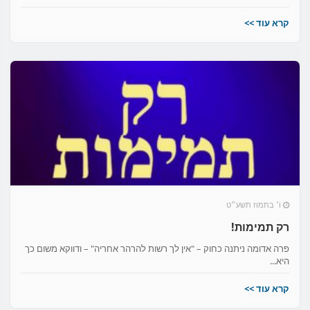
קרא עוד >>
ו׳ בתמוז תשע״ט
רק תמימות!
פרה אדומה ניתנה כחוק – "אין לך רשות להרהר אחריה" – ודווקא משום כך
היא...
קרא עוד >>