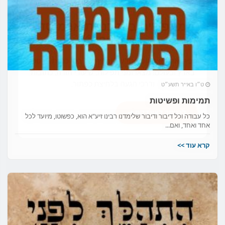
מחפשים בית כנסת או מוסד
ברסלב?
הכירו את האינדקס החדש והמקיף של בתי כנסת ברסלב
בארץ ובעולם! מצאו זמני תפילות, שיעורי תורה, כתובות
ט״ו באייר תשע״ט
ודרכי הגעה בלחיצת כפתור.
תמימות ופשיטות
כל עבודה וכל דיבור ודיבור שלימדנו רבינו זיע"א הוא, כפשוטו, מיועד לכל
לכניסה לאינדקס ➔
אחד ואחד, ואם...
קרא עוד >>