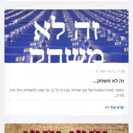
×
מחפשים בית כנסת או מוסד
ח׳ בתמוז תשע״ט
ברסלב?
זה לא משחק…
כאשר סאת העוונות של עם ישראל גוברת כל כך עד שאין להשתיק יותר את
הכירו את האינדקס החדש והמקיף של בתי כנסת ברסלב
מדת...
בארץ ובעולם! מצאו זמני תפילות, שיעורי תורה, כתובות
קרא עוד >>
ודרכי הגעה בלחיצת כפתור.
לכניסה לאינדקס ➔