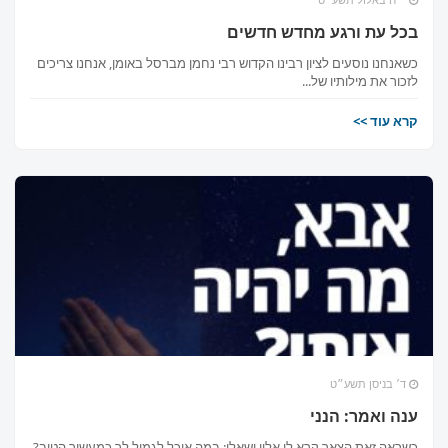
בכל עת ורגע מחדש חדשים
כשאנחנו נוסעים לציון רבינו הקדוש רבי נחמן מברסל באומן, אנחנו צריכים
לזכור את מילותיו של...
קרא עוד >>
ד׳ בניסן תשע״ט
ענה ואמר: הנני
כשראה זאת הצאר קרא לו אליו ושאלו: במה אוכל לגמול לך כמעשיך הטוב?