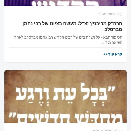
ו׳ בכסלו תש״פ
הרה"ק מריבניץ זצ"ל: מעשה בציונו של רבי נחמן
מברסלב
הסיפור הבא - על הצלת ציונו של רבינו הקדוש רבי נחמן מברסלב לאחר
השואה מידי...
קרא עוד >>
י״ח באלול תשע״ט