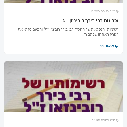
כ״ד בטבת תש״פ
זכרונות רבי בירך רובינזון – ג
רשימותיו הנפלאות של החסיד רבי בירך רובינזון ז"ל: והפעם נקרא את
הפרק האחרון שכתב ר'...
קרא עוד >>
ט״ז בטבת תש״פ