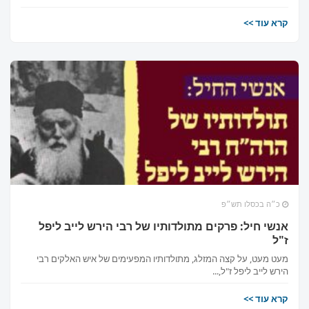
קרא עוד >>
כ״ה בכסלו תש״פ
אנשי חיל: פרקים מתולדותיו של רבי הירש לייב ליפל
ז"ל
מעט מעט, על קצה המזלג, מתולדותיו המפעימים של איש האלקים רבי
הירש לייב ליפל ז"ל,...
קרא עוד >>