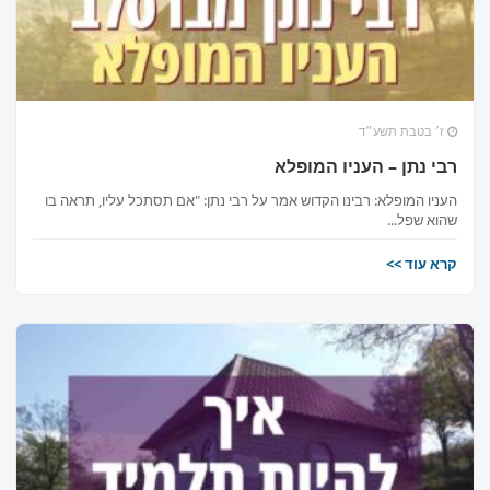
ברסלב?
הכירו את האינדקס החדש והמקיף של בתי כנסת ברסלב
בארץ ובעולם! מצאו זמני תפילות, שיעורי תורה, כתובות
ז׳ בטבת תשע״ד
ודרכי הגעה בלחיצת כפתור.
רבי נתן – העניו המופלא
לכניסה לאינדקס ➔
העניו המופלא: רבינו הקדוש אמר על רבי נתן: "אם תסתכל עליו, תראה בו
שהוא שפל...
קרא עוד >>