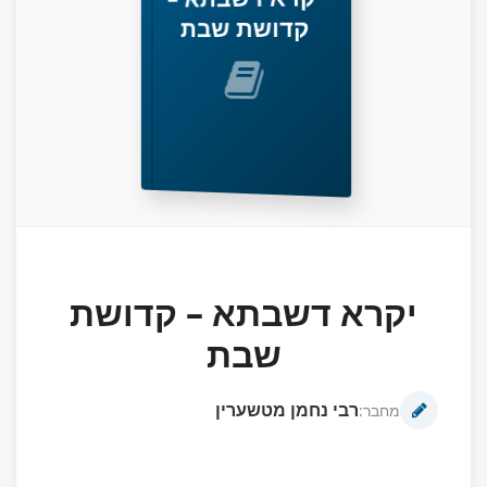
קדושת שבת
יקרא דשבתא – קדושת
שבת
רבי נחמן מטשערין
מחבר: