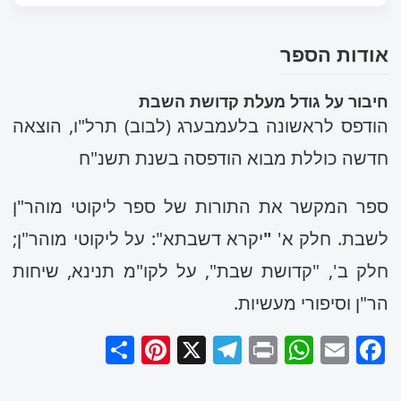
אודות הספר
חיבור על גודל מעלת קדושת השבת
הודפס לראשונה בלעמבערג (לבוב) תרל"ו, הוצאה
חדשה כוללת מבוא הודפסה בשנת תשנ"ח
ספר המקשר את התורות של ספר ליקוטי מוהר"ן
לשבת. חלק א'
"
יקרא דשבתא": על ליקוטי מוהר"ן;
חלק ב', "קדושת שבת", על לקו"מ תנינא, שיחות
הר"ן וסיפורי מעשיות.
Pinterest
Share
Telegram
WhatsApp
X
Print
Facebook
Email