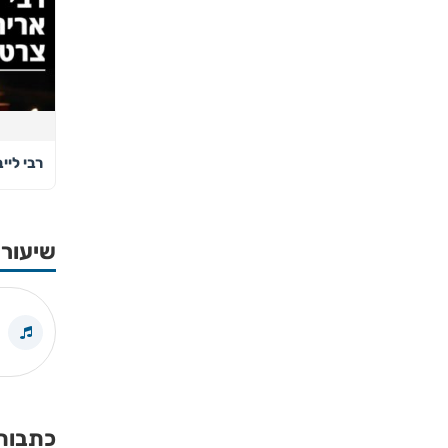
רבי ליי
שיעורי
כתבות