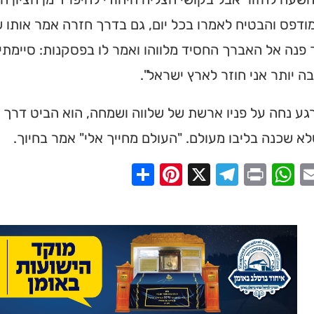
ודפס והבטיח לאמרו בכל יום, גם בדרך חזרה אמר אותו ש
פנה אל האברך החסיד מלווהו ואמר לו בפסקנות: סיימתי
ה יותר אני חוזר לארץ ישראל".
גע נחה על פניו ארשת של שלווה ושמחה, הוא הביט דרך 
א שכנה בליבו מעולם. "העולם מחייך אלי" אמר בחיוך.
Share
Pinterest
Telegram
X
WhatsApp
Print
Email
Faceb