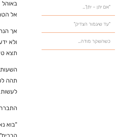
באוהל ה
"אם יתן – יתן"…
אל הטרמ
"עד שיגמור הצדיק"
אך הנה
כשהשקר מודה…
ולא ידע
תצא טיס
השעות נ
תהה לפש
לעשות.
התברר ש
"בוא נא
הברית".