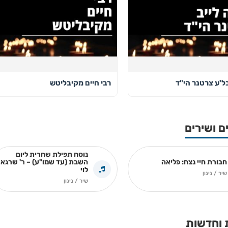
בל'ע צרטנר הי"ד
רבי חיים מקיבליטש
ם ושירים
נוסח תפילת שחרית ליום
חבורת חיי נצח: פליאה
השבת (עד שמו"ע) – ר' שרגא
לוי
שיר / ניגון
שיר / ניגון
 וחדשות