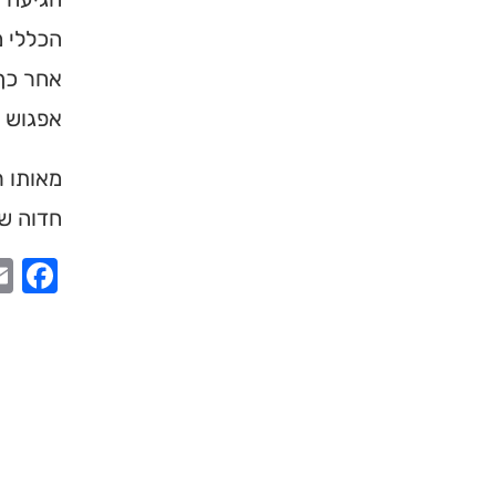
הכללי מ
אחר כך 
אפגוש ב
מאותו ר
חדוה של
ook