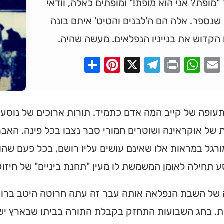
"מופת? אני הוא מופת!" ומופתים כאלה, וודאי
 שנספר. אלה הם ה'לבנים והטיט' איתם בונה
 הקדוש את בנייניו הנפלאים. מעשה שהיה.
Pinterest
Share
Telegram
WhatsApp
X
Print
Faceboo
Email
עופה של קייב המה אדם כתמיד. תורות ארוכים של נוסע
של אוקראינה ושוטרים חמורי סבר נצבו בכל פינה. האב
ורגל במראות אלו שאינם עושים עליו רושם, בכל פעם שהוא
ע תחילה לאומן המשמשת לו מעין "תחנת ביניים" של חיזוק
של השבת הנפלאה אותה עבר זה עתה חרוטה היטב ברוחו 
ת. בחג השבועות התחזק בקבלת התורה בביתו שבארץ י