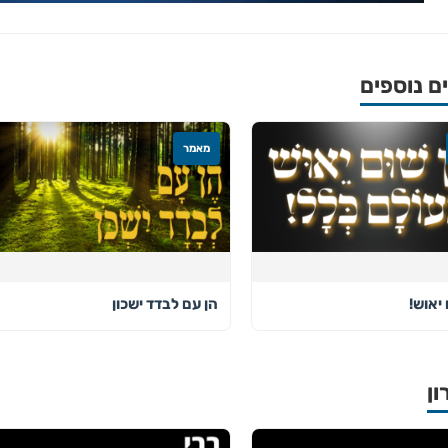
 נוספים
מאמר
 יאוש!
הן עם לבדד ישכון
ון