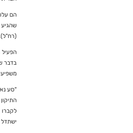
הם עלו 
שהגיע ל
(רח"ל).
הפעיל מ
בדבר שכ
משפיעות
"סע נא 
התיקון 
לקברו ו
ישתדל ב