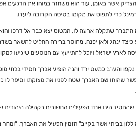
צדיק אשר באומן, עוד הוא משחזר במוחו את הרגעים אפ
ינל כדי לתפוס את מקומו בטיסה הקרובה ליעדו.
 התברר שתקלה ארעה לו, המטוס יצא כבר אל דרכו והוא
 כיצד ינהג ולאן יפנה, מחוסר ברירה החליט להשאר בשד
ה לארץ ישראל ויוכל להתייעץ עם הנוסעים שיגיעו למקום
קפו והערב כמעט ירד והנה הופיע אברך חסידי בלתי מוכ
ר שהותו שם האברך שטח לפניו את מצוקתו וסיפר לו כי 
החסיד הינו אחד הפעילים החשובים בקהילה היהודית של 
 ללון בביתי אשר בקייב" הזמין הפעיל את האברך, "ומחר