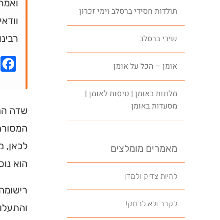
ואמר 
תולדות חסידי ברסלב וימי זכרון
וודאי
רבינו
שירי ברסלב
k
אומן – הכל על אומן
מלונות באומן | טיסות לאומן |
מסעדות באומן
שדה הת
המסורת 
לכאן, מ
מאמרים מומלצים
הוא נוס
להיות צדיק ולמדן
רישומה 
לקרב ולא לרחק!
והתעלו