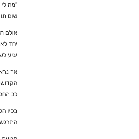
"מה לי 
שום תוכ
אולם הא
יחד לאו
יגיע לש
אך נראה
הקדוש ב
לב החלו
בכיו הל
התרגשות
הגיעה ה