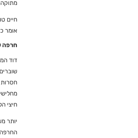
מתוקה מ
חיים טו
אומר כ
חרפה ש
דוד המל
שוברים
חסרות ל
מחלישי
חיצי הל
יותר מש
החרפה ה