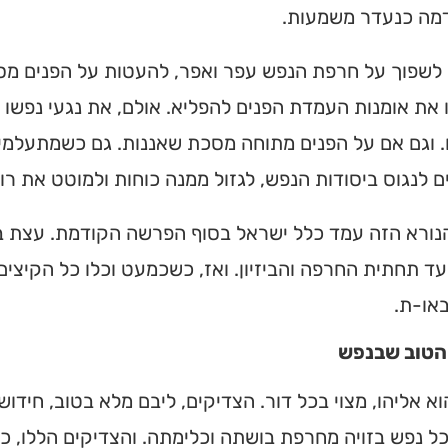
דמה כנעדר משמעות.
ן לשפוך על חרפת הנפש עפר ואפר, להעטות על הפנים מס
את אומנות העמדת הפנים להפליא. אולם, את נגעי נפשו י
 וגם אם על הפנים מתוחה מסכת שאננות. גם כשמתעלמים
 לנגוס ביסודות הנפש, לגזול ממנה כוחות ולמוטט את רו
נורא הזה עמד כלל ישראל בסוף הפרשה הקודמת. עצת ב
ד תחתית החרפה והביזיון. ואז, כשכמעט וכלו כל הקיצים
או-ת.
הטוב שבנפש
ית כנסת או
לב?
א אליהו, מצוי בכל דור. הצדיקים, ליבם מלא בטוב, חידו
ל נפש בזויה מחרפת בושתה וכלימתה. והצדיקים הללו, כש
חדש והמקיף של בתי כנסת