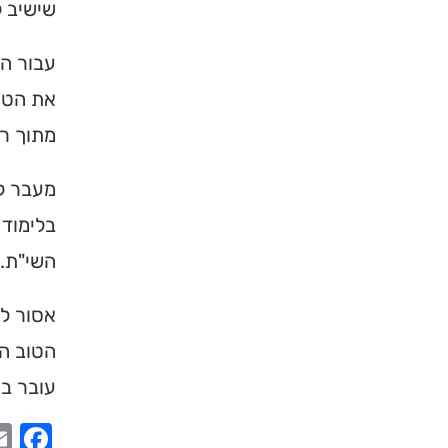
שישיב ל
עבור המ
את הטוב
מתוך ר
מעבר לכ
בלימוד 
השי"ת.
אסור לנ
הטוב הו
עובר בה
ook