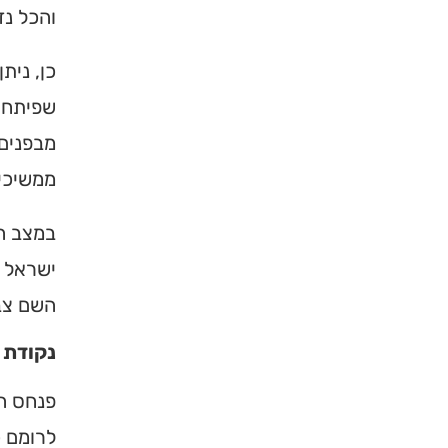
והכל נ
כן, נית
שפיתחו 
מבפנים.
ממשיכים
במצב ה
ישראל ע
×
השם צב
נקודת 
מחפשים ב
מוסד ברס
פנחס הו
לרומם כ
הכירו את האינדקס ה