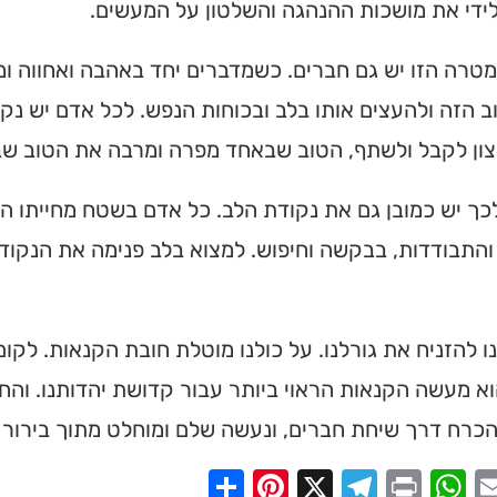
ידי את מושכות ההנהגה והשלטון על המעשים.
טרה הזו יש גם חברים. כשמדברים יחד באהבה ואחווה ומ
 הזה ולהעצים אותו בלב ובכוחות הנפש. לכל אדם יש נק
צון לקבל ולשתף, הטוב שבאחד מפרה ומרבה את הטוב שב
ך יש כמובן גם את נקודת הלב. כל אדם בשטח מחייתו הפ
והתבודדות, בבקשה וחיפוש. למצוא בלב פנימה את הנקוד
ו להזניח את גורלנו. על כולנו מוטלת חובת הקנאות. לקו
א מעשה הקנאות הראוי ביותר עבור קדושת יהדותנו. והח
כרח דרך שיחת חברים, ונעשה שלם ומוחלט מתוך בירור 
Share
Pinterest
Telegram
X
WhatsApp
Print
Email
Faceb