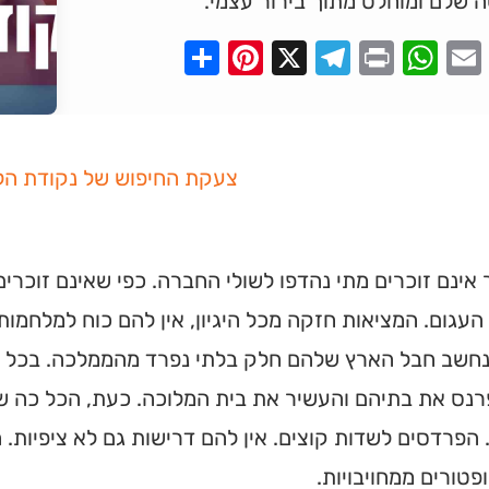
 שלם ומוחלט מתוך בירור עצמי.
Pinterest
Share
Telegram
WhatsApp
X
Print
Faceboo
Email
צעקת החיפוש של נקודת הל
אינם זוכרים מתי נהדפו לשולי החברה. כפי שאינם זוכר
עגום. המציאות חזקה מכל היגיון, אין להם כוח למלחמות,
נחשב חבל הארץ שלהם חלק בלתי נפרד מהממלכה. בכל בו
רנס את בתיהם והעשיר את בית המלוכה. כעת, הכל כה ש
הפרדסים לשדות קוצים. אין להם דרישות גם לא ציפיות. ה
ופטורים ממחויבויות.