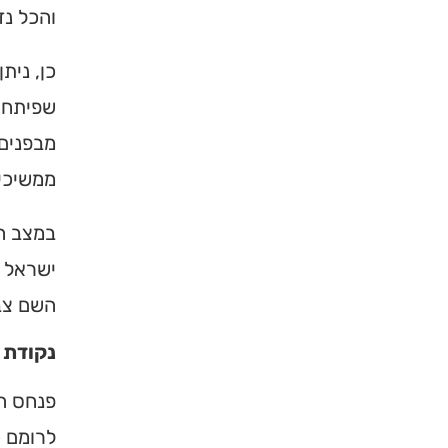
והכל נ
כן, נית
שפיתחו 
מבפנים.
ממשיכים
במצב ה
ישראל ע
×
השם צב
נקודת 
מחפשים ב
מוסד ברס
פנחס הו
לרומם כ
הכירו את האינדקס ה