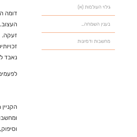
גילוי העולמות (א)
דומה הי
העצוב. 
בענין השמחה…
זעקה. ה
מחשבות ודמיונות
זכויותי
נאבד לנ
לפעמים,
הקניין 
ומחשבות
וסיפוק,