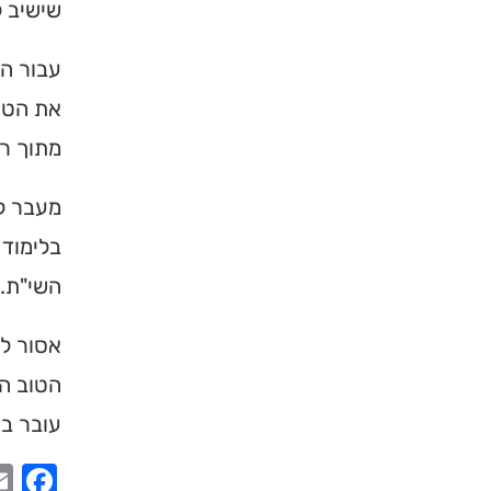
שישיב ל
עבור המ
את הטוב
מתוך ר
מעבר לכ
בלימוד 
השי"ת.
אסור לנ
הטוב הו
עובר בה
ook