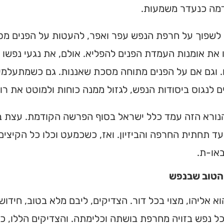
דמה כנעדר משמעות.
ן לשפוך על חרפת הנפש עפר ואפר, להעטות על הפנים מס
את אומנות העמדת הפנים להפליא. אולם, את נגעי נפשו י
 וגם אם על הפנים מתוחה מסכת שאננות. גם כשמתעלמים
 לנגוס ביסודות הנפש, לגזול ממנה כוחות ולמוטט את רו
נורא הזה עמד כלל ישראל בסוף הפרשה הקודמת. עצת ב
ד תחתית החרפה והביזיון. ואז, כשכמעט וכלו כל הקיצים
או-ת.
הטוב שבנפש
ית כנסת או
לב?
א אליהו, מצוי בכל דור. הצדיקים, ליבם מלא בטוב, חידו
ל נפש בזויה מחרפת בושתה וכלימתה. והצדיקים הללו, כש
חדש והמקיף של בתי כנסת