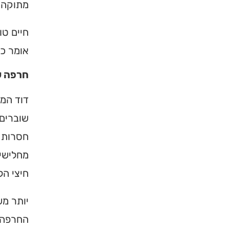
מתוקה מ
חיים טו
אומר כ
חרפה ש
דוד המל
שוברים
חסרות ל
מחלישי
חיצי הל
יותר מש
החרפה ה