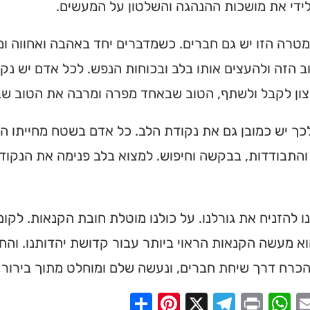
ידי את מושכות ההנהגה והשלטון על המעשים.
טרה הזו יש גם חברים. כשמדברים יחד באהבה ואחווה ומ
 הזה ולהעצים אותו בלב ובכוחות הנפש. לכל אדם יש נק
צון לקבל ולשתף, הטוב שבאחד מפרה ומרבה את הטוב שב
ך יש כמובן גם את נקודת הלב. כל אדם בשטח מחייתו הפ
והתבודדות, בבקשה וחיפוש. למצוא בלב פנימה את הנקוד
ו להזניח את גורלנו. על כולנו מוטלת חובת הקנאות. לקו
א מעשה הקנאות הראוי ביותר עבור קדושת יהדותנו. והח
כרח דרך שיחת חברים, ונעשה שלם ומוחלט מתוך בירור 
Share
Pinterest
Telegram
X
WhatsApp
Print
Email
Faceb