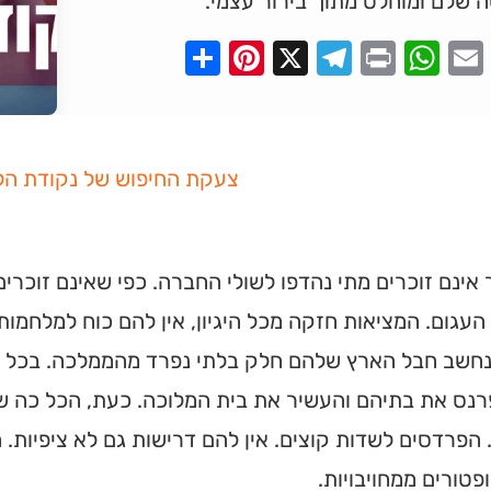
 שלם ומוחלט מתוך בירור עצמי.
Pinterest
Share
Telegram
WhatsApp
X
Print
Faceboo
Email
צעקת החיפוש של נקודת הל
אינם זוכרים מתי נהדפו לשולי החברה. כפי שאינם זוכר
עגום. המציאות חזקה מכל היגיון, אין להם כוח למלחמות,
נחשב חבל הארץ שלהם חלק בלתי נפרד מהממלכה. בכל בו
רנס את בתיהם והעשיר את בית המלוכה. כעת, הכל כה ש
הפרדסים לשדות קוצים. אין להם דרישות גם לא ציפיות. ה
ופטורים ממחויבויות.