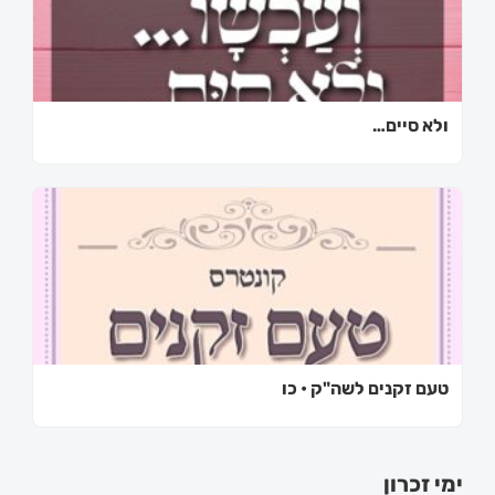
ולא סיים…
טעם זקנים לשה"ק • כו
ימי זכרון