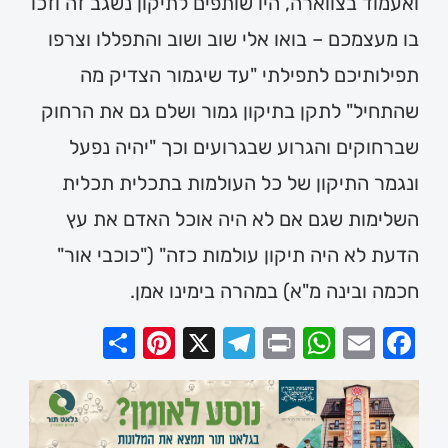
ואעמוד בצווארה, היו שותפים לתיקון נשגב זה וזכו
בו מעצמכם – בואו אלי שוב ושוב והתפללו וצרפו
תפילותיכם לתפילתי "עד שיגמור הצדיק מה
שהתחיל" לתקן בתיקון גמור ושלם גם את הרחוק
שברחוקים והגרוע שבגרועים וכך "יהיה נפעל
ונגמר התיקון של כל העולמות בתכלית תכלית
השלימות שגם אם לא היה אוכל האדם את עץ
הדעת לא היה תיקון עולמות כזה" ("כוכבי אור"
חכמה ובינה מ"א) במהרה בימינו אמן.
Share
Pinterest
Telegram
X
WhatsApp
Print
Email
Facebook
×