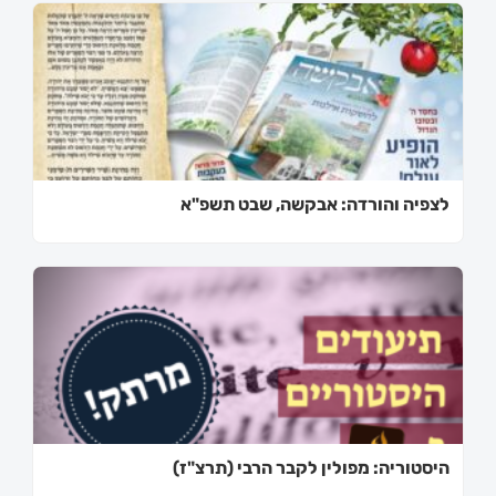
לצפיה והורדה: אבקשה, שבט תשפ"א
היסטוריה: מפולין לקבר הרבי (תרצ"ז)