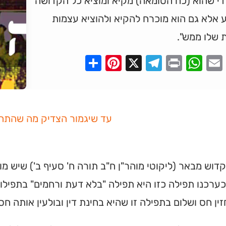
די שהוא (כח הטומאה) מקיא ומוציא כל הקדושה
 אלא גם הוא מוכרח להקיא ולהוציא עצמות
 שלו ממש".
Pinterest
Share
Telegram
WhatsApp
X
Print
Faceboo
Email
עד שיגמור הצדיק מה שהתח
קדוש מבאר (ליקוטי מוהר"ן ח"ב תורה ח' סעיף ב') שיש מ
ערכנו תפילה כזו היא תפילה "בלא דעת ורחמים" בתפילות
ין חס ושלום בתפילה זו שהיא בחינת דין ובולעין אותה חס 