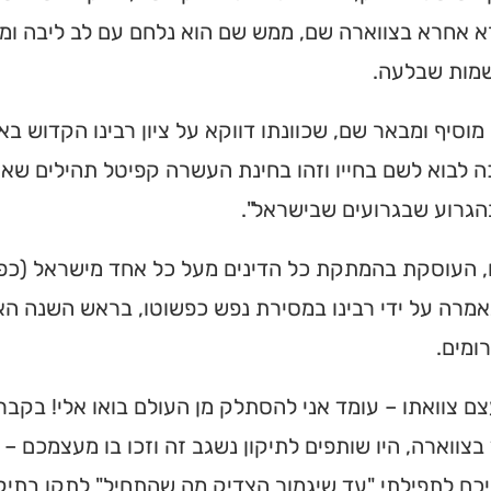
 אחרא בצווארה שם, ממש שם הוא נלחם עם לב ליבה ומו
שמות שבלעה.
 מוסיף ומבאר שם, שכוונתו דווקא על ציון רבינו הקדוש בא
ה לבוא לשם בחייו וזהו בחינת העשרה קפיטל תהילים שאו
הגרוע שבגרועים שבישראל".
ו, העוסקת בהמתקת כל הדינים מעל כל אחד מישראל (כפ
ית כנסת או
אמרה על ידי רבינו במסירת נפש כפשוטו, בראש השנה האחרון
לב?
רומים.
חדש והמקיף של בתי כנסת
צם צוואתו – עומד אני להסתלק מן העולם בואו אלי! בק
מצאו זמני תפילות, שיעורי
בצווארה, היו שותפים לתיקון נשגב זה וזכו בו מעצמכם – ב
הגעה בלחיצת כפתור.
כם לתפילתי "עד שיגמור הצדיק מה שהתחיל" לתקן בתיקו