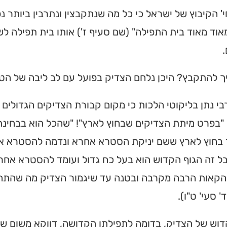
י' הקיבוץ של ישראל כי כל מה שנתקבצין ונתרבין ביותר 
אוד מאוד בית התפילה" (שם סעיף ז') אותו בית תפילה ל
ך להתקבץ? היכן נלחם הצדיק בפועל עם לב ליבה של הט
י נתן בליקוטי הלכות כי מקום קבורת הצדיקים הגדולים ה
"בפרט מיתת הצדיקים שבחוץ לארץ"! "שהכל הוא בבחינת
 בחוץ לארץ ששם יניקת הסטרא אחרא ונדמה להסטרא א
ל זה הגוף הקדוש הוא בעל כח גדול ועומד להסטרא אחר
קאות הרבה מקרבה ובטנה עד שיגמור הצדיק מה שהתחיל"
' סעי' ט"ו).
דוש של הצדיק, בדומה לתפילתו הקדושה, דווקא משום ש