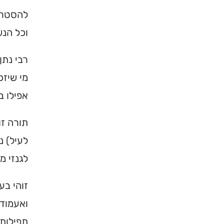
להסטרא
וכל הנ
רבי נתן
מי שיזכ
אפילו ב
×
תורה ז
מחפשים ב
לעיל) נ
מוסד ברס
לגנזי מ
הכירו את האינדקס ה
זוהי בע
ברסלב בארץ ובעולם! 
ואעמוד 
תורה, כתובות ודרכי 
תפילותי