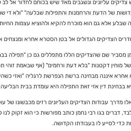
 צדיקים עליונים ונשגבים מאד שיש בכוחם לחדור אל לב 
ושות של הדעת והרחמנות והתפילות שבלעה" "ולא די שה
שבלע אלא גם הוא מוכרח להקיא ולהוציא עצמות החיות 
דרים הצדיקים הגדולים אל בטן הסטרא אחרא ומנצחים א
ן מסביר שם שהצדיקים הללו מתפללים גם כן "תפילה בבחינ
ל מוחין דקטנות "בלא דעת ורחמים" (אף שבאמת זוהי תפ
אחרא איננה מבחינה ברשת הנפרשת לרגליה "ואזי כשהי
 בבחינת דין אזי זאת התפילה היא עומדת בבית הבליעה של
לו מדרך עבודות הצדיקים העליונים רזים מכבשונו של ע
ד, דברים בגו רבי נחמן כותב מפורשות כי הוא זקוק לנו 
 כדי לסייע לו בעבודתו הקדושה.