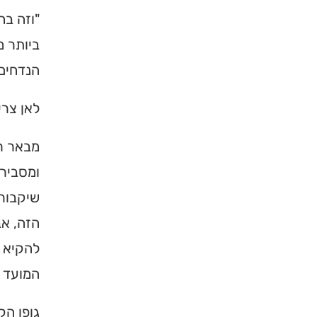
"וזה בח
ביותר מ
הנדחים.
לאן צרי
מבאר רב
ומסביר 
שיקבור
הזה, אב
להקיא ה
המועד ד
גופו הק