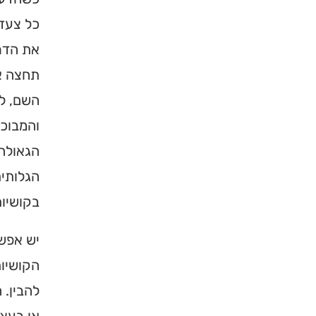
כל צעד 
את הדרך
תחצה את
השם, ל
והמבוכו
הגאולה 
הגלותית
×
בקושיות
יש אפש
מחפשים ב
הקושיות
מוסד ברס
להבין. 
הכירו את האינדקס ה