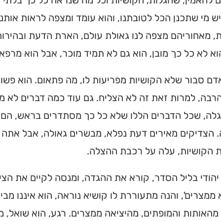
 להאמין, שהגלות, הקושיות וכל מה שנראה כל כך בלתי ה
מצאו זמני תפילות, שיעורי
ויש מי שתכנן הכל לטובתנו, והוא עומד ומצפה לראות אותנ
הגעה בלחיצת כפתור.
, מאחוריהם מצפה לנו גאולת עולם, הארת הדעת ובהירות 
וא לא כל כך מובן, הוא גם לא תמיד מוכר, אבל הוא מרפא.
ס ➔
ם סבור שלא הקושיות מפריעות לו, מה פתאום. הוא פשו
רבה, למרות זאת זה לא הצליח. גם עוד כמה דברים לא מ
גלה, שכל הדברים הללו שלא כל כך מסתדרים בראש, הם 
 הצדיקים מאירים דעת נפלא, מבשרים גאולה, אבל אתה 
ת הקושיות, עלה על רכבת ההצלה.
 יהודי בליל הסדר, קורא את ההגדה, ומנסה לקיים את הציו
 ממצרים', והנה מתעוררת לו קושיא נוראה, הוא איננו מב
האותות והמופתים, מהיציאה ממצרים. רגע, הוא שואל, מי