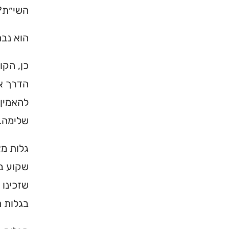
השי״ת? 
הוא נבה
כן, הקו
הדרך א
להאמין,
שלימה.
גלות מצ
שקוע בג
שזכינו 
בגלות ח