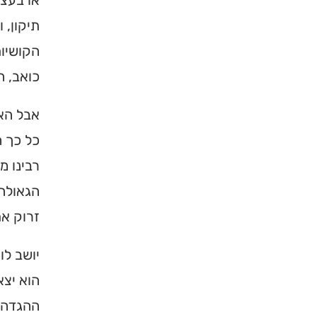
או בעצם
ברסלב בארץ ובעולם! 
תיקון, 
תורה, כתובות ודרכי 
הקושיות
כואב, ה
לכניסה לאינדק
אבל האד
כל כך ה
רבינו מ
הגאולה.
זרוק א
יושב לו
הוא יצא
ההגדה מ