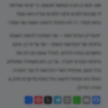
שם. וכמו כן תבין הנמשל מעצמו, כי יש מי שנדמה
לו שנכנס לפנים ולפני ולפנים ועדיין הוא עומד
בחוץ לגמרי, כי לא התחיל להשיג השגה של אמת״.
״והצדיק הגדול מאד – אף כשזוכה להשיג השגות
גדולות של הקדושה באמת – אף על פי כן, אינם
נחשבים בעיניו לכלום, לגודל עוצם הכרתו את
גדולות הבורא יתברך. על כן, הוא משתדל ומתחזק
בכל פעם, שיתחיל הש״י להראות לו אור התורה,
כאילו לא התחיל להשיג כלל מימיו (ליקו״מ חלק א
תורה רמ״ה).
Share
Pinterest
Telegram
X
WhatsApp
Print
Email
Facebook