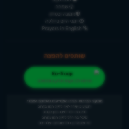
שמחה
אמונה ובטחון
זמני היום בהלכה
Prayers in English
שותפים להפצה
תרמו לנו וקחו חלק במהפכה
ממקור הברכות יבורכו המסייעים בהחזקת האתר:
יהשוע בן שרה לאה לזיווג הגון בקרוב
חיה בת רחל לזיווג הגון בקרוב
מיכל בת רחל לזיווג הגון בקרוב
דוד מיכאל בן רחל שהזיווג יעלה יפה