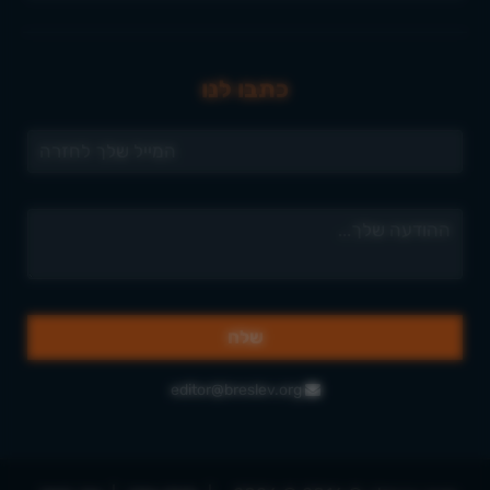
כתבו לנו
editor@breslev.org