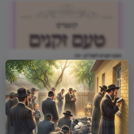
טעם זקנים לשה"ק • כה
×
לפסח: נסיעת הבעש"ט