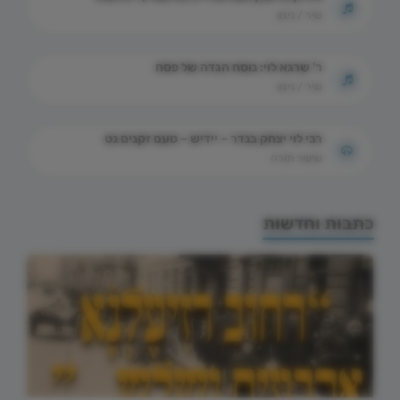
שיר / ניגון
ר' שרגא לוי: נוסח הגדה של פסח
שיר / ניגון
רבי לוי יצחק בנדר – יידיש – טעם זקנים נט
שיעור תורה
כתבות וחדשות