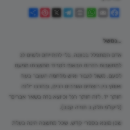
Pinterest
Share
Telegram
WhatsApp
X
Print
Facebook
Email
…נמשל
אדם המתפלל בכוונה, בלי להתייחס ולשים לב
למחשבות הזרות הבאות לטרוד מחשבתו מפעם
לפעם, משול לגבור ואיש מלחמה העובר בעוז
ואומץ בין רוצחים ואורבים רבים, ובחרבו ״לזה
חותך יד, לזה חותך רגל וכיוצא בזה בשאר אברים״
(ליקו"מ חלק ב תורה קכב).
שכן מובא בספרי קדש, שכל מחשבה הינה בעלת