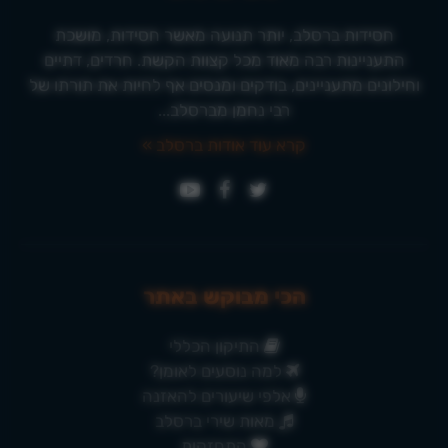
חסידות ברסלב, יותר תנועה מאשר חסידות, מושכת
התעניינות רבה מאוד מכל קצוות הקשת. חרדים, דתיים
וחילונים מתעניינים, בודקים ומנסים אף לחיות את תורתו של
רבי נחמן מברסלב...
קרא עוד אודות ברסלב »
הכי מבוקש באתר
התיקון הכללי
למה נוסעים לאומן?
אלפי שיעורים להאזנה
מאות שירי ברסלב
התחזקות