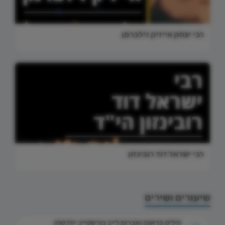
רבי יצחק אייזיק זילברמן
רבי ישראל דוד רובינזון
שיעורים ושירים
חיליק פראנק ואברום לייב בורשטיין: יחדשהו