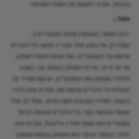
גבוהות, אם כי רחוקות מן האמת לאמיתה.
משל…
״כגון למשל, כשעושין שחוק וקומעדייע [-
קומדיה], אזי נוסע אחד ומכריז וחושב כל הדברים
שיעשו על הקומעדייע. ואף שהוא תאווה לשמוע,
אף על פי כן, אין זה השחוק בעצמו. וכן, כשבא
להחדר שעושין שם הקומעדייע, יש שם מצוייר על
הטבלא כל הדברים שיעשו שם, וגם זה אינו הדבר
בעצמו. ואפילו כשבאים לשם לפנים, עומד לץ אחד
ועושה כמעשה קוף, וכל הדברים שעושה הבעל
קומעדייע הוא עושה אחריו בליצנות, וגם זה אינו
הדבר בעצמו. ועיקר הוא השחוק בעצמו שעושין