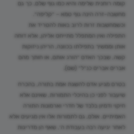
קומה רוחנית שלימה והיא כמו גוף שלם. כך גם
מחשבה-זרה הינה גוף טמא – ״קליפה״.
וכשמחשבות זרות לרוב באות להטריד את
התפילה ואין המתפלל מתייחס אליהן, אלא דוחה
אותן וממשיך בתפילתו בכוונה, הריהן ניזוקות
קשה, שבכך האדם ״הורג אותם, או חותך מהם
אברים אברים כנ״ל״ (שם).
בטרם מגיע אדם להשגת אמת בתורה, בהכרח
שיעבור לפני כן בהיכלי התמורות, שאינם אלא
חיקוי ודמיון בלבד של חדרי וארמונות התורה
האמיתיים. אולם, גם לתמורות אלו אין מגיעים אלא
לאחר יגיעה רבה בעבודת ה׳, שאף הן מדריגות