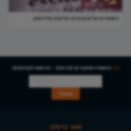
היסטוריה: אנ"ש בציון רבי אלימלך מליז'נסק
הישארו מחוברים לברסלב - הרשמו לעדכונים:
שער ברסלב