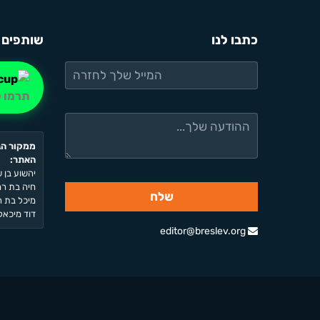
כתבו לנו
שותפים 
תרמו ל
ממקור הב
האתר:
יהשוע בן ש
חיה בת רחל
מיכל בת רח
דוד מיכאל 
editor@breslev.org