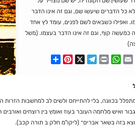
 שעושין שם הקומדיה, יש שם מצוייר על
 כל הדברים שיעשו שם, וגם זה אינו הדבר
. ואפילו כשבאים לשם לפנים, עומד לץ אחד
 כמעשה קוף, וגם זה אינו הדבר בעצמו. (משל
ה)
Pinterest
Share
Telegram
WhatsApp
X
Print
Faceboo
Email
תפלל בכוונה, בלי להתייחס ולשים לב למחשבות הזרות 
בור ואיש מלחמה העובר בעוז ואומץ בין רוצחים ואורבים ר
וצא בזה בשאר אברים״ (ליקו"מ חלק ב תורה קכב).