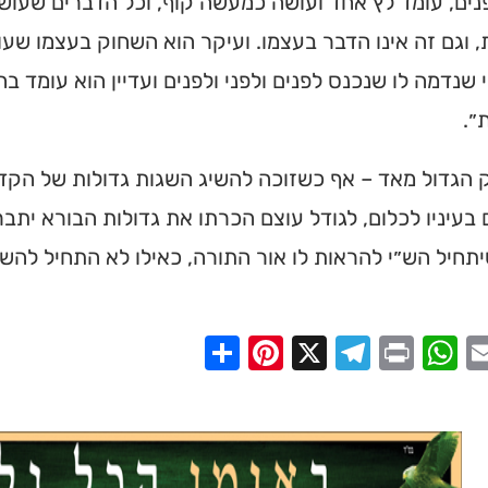
ים, עומד לץ אחד ועושה כמעשה קוף, וכל הדברים שעוש
, וגם זה אינו הדבר בעצמו. ועיקר הוא השחוק בעצמו שעוש
י שנדמה לו שנכנס לפנים ולפני ולפנים ועדיין הוא עומד ב
״.
 הגדול מאד – אף כשזוכה להשיג השגות גדולות של הקדו
בעיניו לכלום, לגודל עוצם הכרתו את גדולות הבורא יתב
תחיל הש״י להראות לו אור התורה, כאילו לא התחיל להשיג
Share
Pinterest
Telegram
X
WhatsApp
Print
Email
Faceb