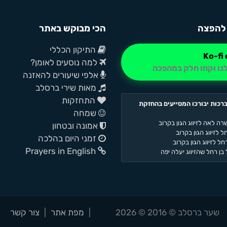
להפצה
הכי מבוקש באתר
התיקון הכללי
למה נוסעים לאומן?
נו וקחו חלק במהפכה
אלפי שיעורים להאזנה
מאות שירי ברסלב
התחזקות
רכות יבורכו המסייעים בהחזקת
שמחה
רה לאה לזיווג הגון בקרוב
אמונה ובטחון
 לזיווג הגון בקרוב
זמני היום בהלכה
ל לזיווג הגון בקרוב
Prayers in English
בן רחל שהזיווג יעלה יפה
שער ברסלב © 2016 © 2026
|
מפת אתר
|
צור קשר