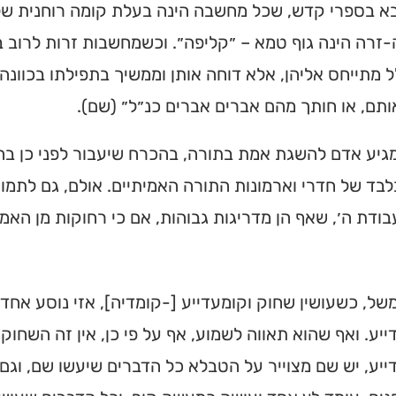
א בספרי קדש, שכל מחשבה הינה בעלת קומה רוחנית שלי
רה הינה גוף טמא – ״קליפה״. וכשמחשבות זרות לרוב ב
מתייחס אליהן, אלא דוחה אותן וממשיך בתפילתו בכוונה
ותם, או חותך מהם אברים אברים כנ״ל״ (שם).
יע אדם להשגת אמת בתורה, בהכרח שיעבור לפני כן בהי
בלבד של חדרי וארמונות התורה האמיתיים. אולם, גם לתמור
ודת ה׳, שאף הן מדריגות גבוהות, אם כי רחוקות מן האמ
משל, כשעושין שחוק וקומעדייע [-קומדיה], אזי נוסע אחד
יע. ואף שהוא תאווה לשמוע, אף על פי כן, אין זה השחוק
יע, יש שם מצוייר על הטבלא כל הדברים שיעשו שם, וגם 