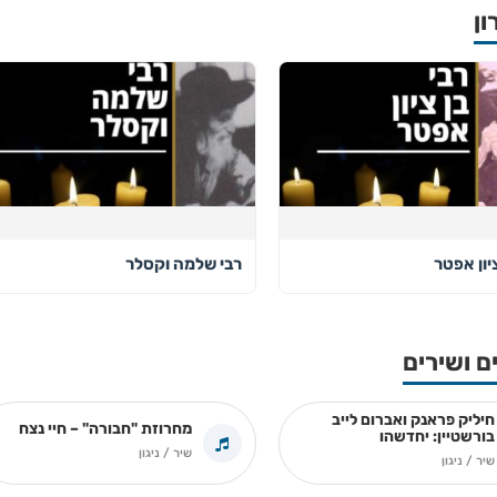
ון
ציון אפטר
רבי שלמה וקסלר
ם ושירים
חיליק פראנק ואברום לייב
מחרוזת "חבורה" – חיי נצח
בורשטיין: יחדשהו
שיר / ניגון
שיר / ניגון