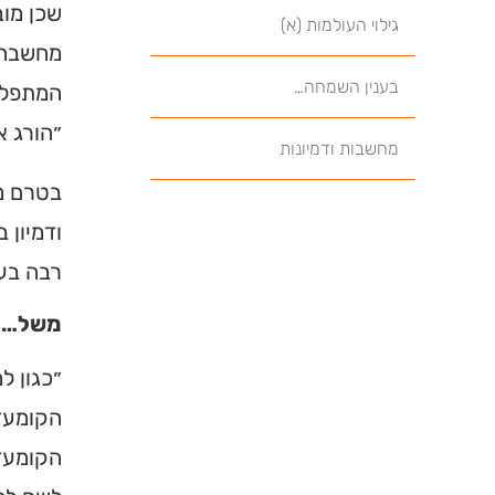
שכן מוב
גילוי העולמות (א)
מחשבה-ז
בענין השמחה…
המתפלל 
״הורג א
מחשבות ודמיונות
בטרם מג
ודמיון 
רבה בעב
משל…
״כגון ל
הקומעדי
הקומעדי