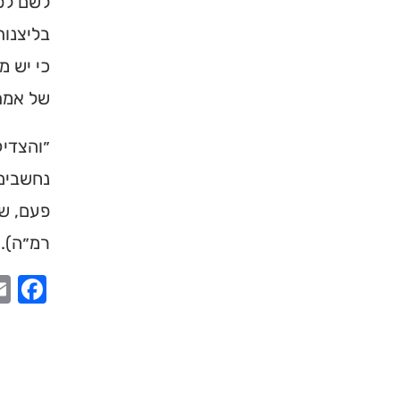
לשם לפנ
בליצנות
כי יש מ
של אמת
״והצדיק
נחשבים 
פעם, שי
רמ״ה).
ook