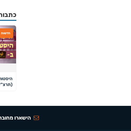
כתבות
חדשות
היסטורי
(תרצ"ז
הישארו מחוברי