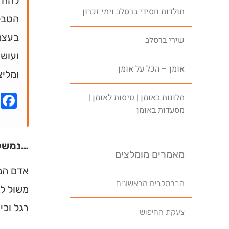
להחדר
תולדות חסידי ברסלב וימי זכרון
הטבלא
בעצמו
שירי ברסלב
ועושה
אומן – הכל על אומן
ומליצ
k
מלונות באומן | טיסות לאומן |
מסעדות באומן
…נמשל
מאמרים מומלצים
אדם המ
הברסלבים הראשונים
משול לג
רגל וכי
צעקת החיפוש