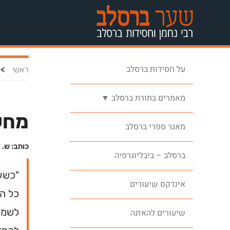
על חסידות ברסלב
>
ראשי
מאמרים בתורת ברסלב ▼
מחש
מאגר ספרי ברסלב
כותב: ש. מ
ברסלב – ביבליוגרפיה
"כשעו
אינדקס שיעורים
כל הד
לשמוע
שיעורים להאזנה