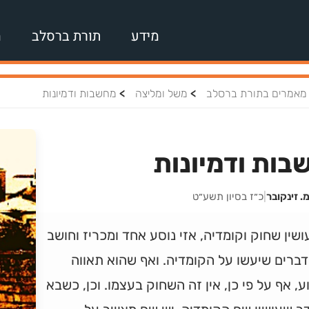
מידע
תורת ברסלב
מ
>
>
מאמרים בתורת ברסלב
משל ומליצה
מחשבות ודמיונות
בות ודמיונות
. זינקובר
|
כ״ז בסיון תשע״ט
שין שחוק וקומדיה, אזי נוסע אחד ומכריז וחושב
ברים שיעשו על הקומדיה. ואף שהוא תאווה
, אף על פי כן, אין זה השחוק בעצמו. וכן, כשבא