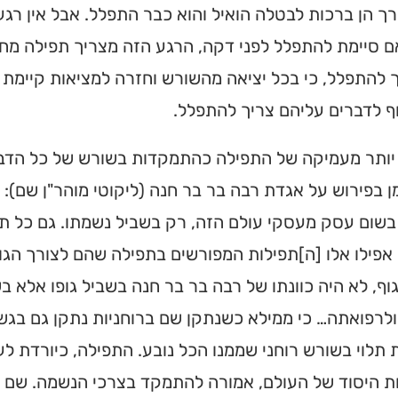
ך הן ברכות לבטלה הואיל והוא כבר התפלל. אבל אין רגע 
ם סיימת להתפלל לפני דקה, הרגע הזה מצריך תפילה מח
 להתפלל, כי בכל יציאה מהשורש וחזרה למציאות קיימת
ף לדברים עליהם צריך להתפלל.
יותר מעמיקה של התפילה כהתמקדות בשורש של כל הדבר
ן בפירוש על אגדת רבה בר בר חנה (ליקוטי מוהר"ן שם): 
שום עסק מעסקי עולם הזה, רק בשביל נשמתו. גם כל תפ
אפילו אלו [ה]תפילות המפורשים בתפילה שהם לצורך הגוף, 
וף, לא היה כוונתו של רבה בר בר חנה בשביל גופו אלא ב
לרפואתה… כי ממילא כשנתקן שם ברוחניות נתקן גם בגש
תלוי בשורש רוחני שממנו הכל נובע. התפילה, כיורדת ל
 היסוד של העולם, אמורה להתמקד בצרכי הנשמה. שם מצ