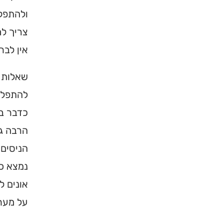
ולהתפלל
צריך ל
אין לבר
שאלות א
להתפלל 
כדבר בט
הרבה גו
×
הניסים 
נמצא כ
מחפשים ב
אונים ל
מוסד ברס
על מערכ
הכירו את האינדקס ה