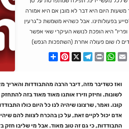
ש לכל מעשי ידינו. תפילה שמתפרסת על סך
משעות היום היא דבר לא מובן אם היא אמורה
ייע בפעולותינו. אבל כשהיא משמשת כ"גרעין
ופריו" היא הופכת לנושא העיקרי שאי אפשר
ים לו שום פעולה אחרת (השתפכות הנפש)
Pinterest
Share
Telegram
WhatsApp
X
Print
Faceboo
Email
ואז כשדיבר מזה, דיבר הרבה מהתבודדות והאריך מ
לשונות. וחיזק וזירז אותנו מאוד מאוד בזה להתחזק 
קונו. ואמר, שרצונו שיהיה לנו כל היום כולו התבודדו
אדם יכול לקיים זאת, על כן בהכרח לצוות להם שיהי
התבודדות, כי גם זה טוב מאוד. אבל מי שליבו חזק ב