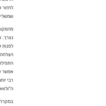
לחזור ל
שמשלימ
מהמקום 
נצרך. א
לפנות ל
הצלחה.
התפילה.
אפשר לה
רבי יוח
ה"ולווא
במקרה ב