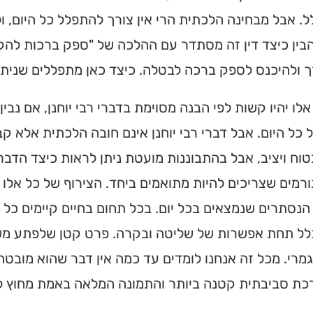
. אבל מבחינה הלכתית הרי אין צורך להתפלל כל היום, ו
הבין כיצד דין זה מסתדר עם ההלכה של "ספק ברכות לה
ך ולהיכנס לספק ברכה לבטלה. כיצד כאן מתפללים שנית
לו יהיו קשות לפי הבנה מסוימת בדברי רבי יוחנן, אם נבי
כל היום. אבל דברי רבי יוחנן אינם חובה הלכתית אלא ק
וח ויציב, אבל בהתבוננות מועטת ניתן לראות כיצד הדברי
רמים שצריכים להיות מתואמים ביחד. הצירוף של כל אל
הנסתרים שנמצאים בכל יום. בכל תחום בחיים קיימים כל
לל תחת אפשרות של שליטה ובקרה. פרט קטן שלפתע משתב
ית כנסת או
גמרי. מכל זה אנחנו לומדים עד כמה אין דבר שהוא מובט
לב?
ת סביבתית קטנה ביותר והתמונה המלאה באמת מחוץ להי
חדש והמקיף של בתי כנסת