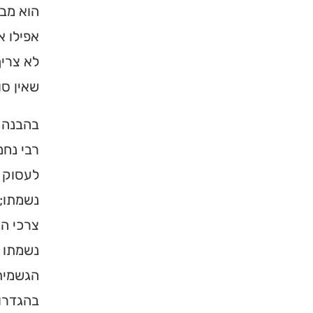
הוא מבר
אפילו א
לא צריך
שאין סו
בהבנה 
רבי נחמ
לעסוק ב
נשמתו; 
צרכי הג
נשמתו ו
הגשמית 
בהגדרות