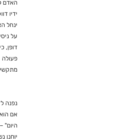
האדם ל
ידיו דו
ינחל הצ
על ניסי
דופן, כ
פעולה ש
מתקשים 
נפנה ל
אם הוא 
היום" –
יוחנן נ