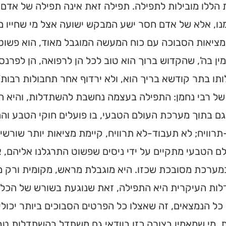
 הללו מובילות לתפילה. תפילה זאת אינה תפילה של אד
מצאו זמני תפילות, שיעורי
נו, אלא של אדם חסר ישע המבקש ישועה אצל מי שחייו מו
הגעה בלחיצת כפתור.
ציאות הסבוכה עם כוח המעשה המוגבל מאוד, הוא פשוט 
ס ➔
ן בה', שהקדוש ברוך הוא טוב לכל הן לרפואה, הן לפרנסה
ו בתר קודשא בריך הוא, ולא ירדוף אחר תחבולות רבות" (ל
 של רבי נחמן: התפילה בעצמה נחשבת להשתדלות, והיא
גם בתוך מערכת העולם הטבעי, בו פועלים חוקי הטבע ו
רוויח; לא תעבוד-לא תרוויח, קיימת מציאות יותר שורש
ם הטבעי מתקיים על ידי ניסים שפשוט התרגלנו אליהם,
במערכת מסובכת שכזו. היא מוגבלת מראש, מקומית ורק 
ות העיקרית היא התפילה, זאת שנוגעת בשורש של הכל.
כל הנמצאים, זה שאצלו כל הפרטים הסבוכים ביותר יכול
. מי שמאמין בצורה כזו בוודאי גם משתדל בהשתדלות טבע