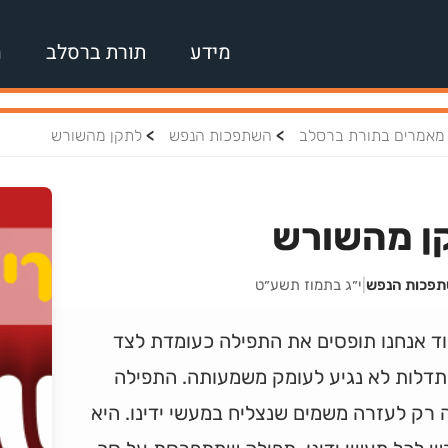
מידע
תורת ברסלב
מ
>
>
מאמרים בתורת ברסלב
השתפכות הנפש
לתקן מהשורש
ן מהשורש
תפכות הנפש
|
י״ג בתמוז תשע״ט
וד אנחנו תופסים את התפילה כעומדת לצד
דלות לא נגיע לעומק משמעותה. התפילה
 רק לעזרה משמים שנצליח במעשי ידינו. היא