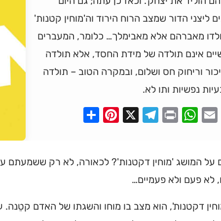
ם הוליד את יצחק'. וכאז כן עתה; גם היום
ם ליצני הדור שמצב הרוח הירוד וה'מוחין קטנות'
ולדו מאברהם אלא מאבימלך… כלומר, המעברים
יים אינם תולדה של מידת החסד, אלא תולדה
כור וריחוק חס ושלום, ובמקרה הטוב – תולדה
יות נפשיות ותו לא.
Pinterest
Share
Telegram
WhatsApp
X
Print
Faceboo
Email
ל המושג 'מוחין דקטנות'? לכאורה, לא רק ששמעתם על 
 לא פעם ולא פעמיים…
מוחין דקטנות', הוא מצב בו מוחו והשגתו של האדם קטֵנה. ע