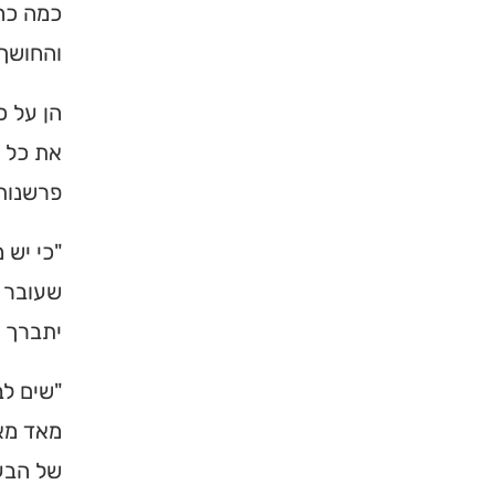
כמה כח 
והחושך 
הן על כ
את כל ס
פרשנות
"כי יש 
שעובר ע
יתברך ו
"שים לב
מאד מאד
של הבע