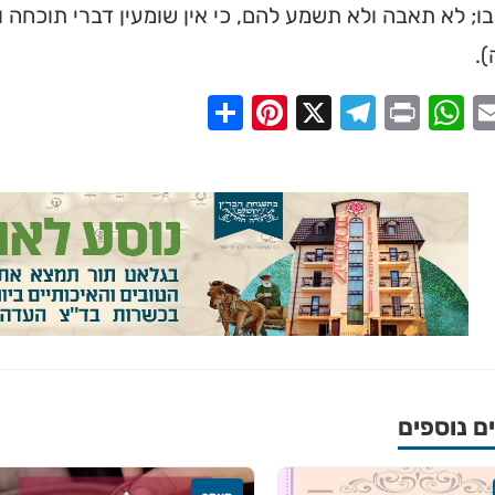
ו; לא תאבה ולא תשמע להם, כי אין שומעין דברי תוכחה ו
.
Share
Pinterest
Telegram
X
WhatsApp
Print
Email
Faceb
 נוספים