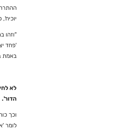
ההתרחקו
יוכיח',
"וזהו ב
'פחד יצ
באמת בז
לא לחי
הדור'.
וכך כות
לומר 'א