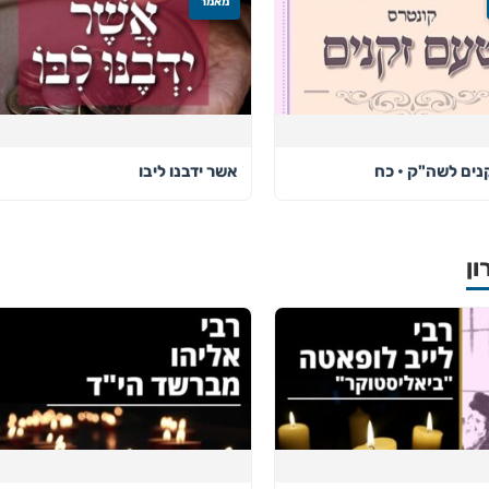
מאמר
נים לשה"ק • כח
אשר ידבנו ליבו
ון