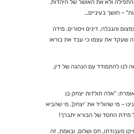
 התפילה ולא את האושר של היהדות.
ת" – חושך בעיניים…
צום והגבלה, דינים ויסורים. מידה
זה שעקד את עצמו כי עבד את בוראו
שה לנו להתמודד עם הנהגה של דין,
מרת: "אלה תולדות יצחק בן
ו – מי שהוליד את 'יצחק', מי שהביא
ל מידת החסד של הבורא יתברך!
יקו מעבודתו, חס ושלום. ובאמת, זה