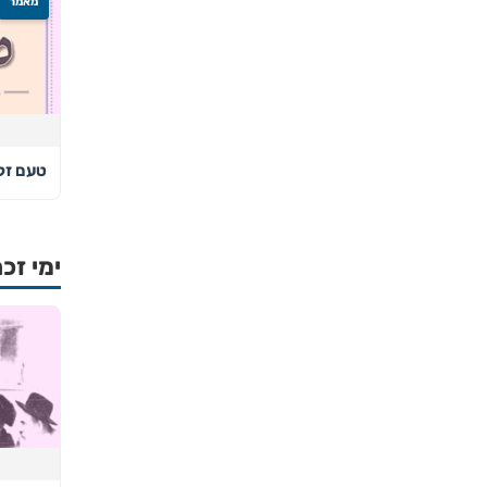
מאמר
טעם זק
ימי זכר