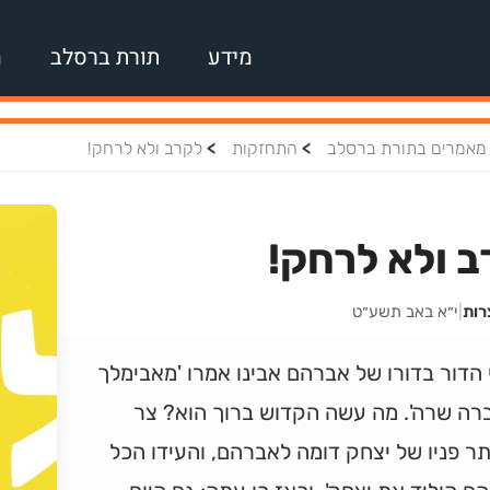
מידע
תורת ברסלב
מ
>
>
מאמרים בתורת ברסלב
התחזקות
לקרב ולא לרחק!
 ולא לרחק!
רות
|
י״א באב תשע״ט
 הדור בדורו של אברהם אבינו אמרו 'מאבימלך
רה שרה'. מה עשה הקדוש ברוך הוא? צר
 פניו של יצחק דומה לאברהם, והעידו הכל