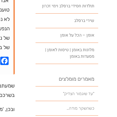
'אברה
תולדות חסידי ברסלב וימי זכרון
טועני
לא נ
שירי ברסלב
הנפש
אומן – הכל על אומן
של ני
של בע
מלונות באומן | טיסות לאומן |
מסעדות באומן
k
מאמרים מומלצים
שמעתם ע
"עד שיגמור הצדיק"
בשרכם,
כשהשקר מודה…
ובכן, '