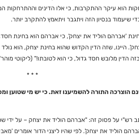
ת הוא עיקר ההתקרבות, כי אלו הדינים וההתרחקות הם 
 כדי שיעמוד בנסיון הזה ויתגבר ויתאמץ להתקרב יותר.
חינת 'אברהם הוליד את יצחק', כי אברהם הוא בחינת חסד,
חק'. היינו, שזה הדין הקדוש שהוא בחינת יצחק, הוא נול
ה הדין מלובש חסד גדול, כי הוא לטובתו!" (ליקוטי מוהר"ן
* * *
נם הוצרכה התורה להשמיענו זאת. כי יש מי שטוען ומ
ב רש"י על פסוק זה: "אברהם הוליד את יצחק – על ידי ש
ברהם הוליד את יצחק'. לפי שהיו ליצני הדור אומרים 'מ