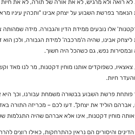
לא רואה ולא מרגיש, לא את אורה של תורה, לא את חיות
הנאמר בפרשת השבוע על יצחק אבינו "ותכהיןָ עיניו מראו
דקטנות' אלו נובעים ממידת הדין והגבורה. מידה שמהותה צמ
ליצחק אבינו, שהיה ה'מרכבה' למידת הגבורה, ולכן הוא 
ובמסירות נפש, גם כשהכל היה חשוך.
 צאצאיו, כשפוקדים אותנו מוחין דקטנות, מר לנו מאד וק
העדר חיות.
פותחת פרשת השבוע בבשורה משמחת עבורנו, וכך היא או
אברהם הוליד את יצחק". דעו לכם – מכריזה התורה באזנינ
אותה מוחין דקטנות, אינו אלא אברהם שהיה התגלמות ש
 הדינים והיסורים הם נראין כהתרחקות, כאילו רוצים להרח