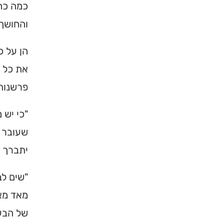
כמה כח 
ברסלב בארץ ובעולם! 
והחושך 
תורה, כתובות ודרכי 
הן על כ
לכניסה לאינדק
את כל ס
פרשנות
"כי יש 
שעובר ע
יתברך ו
"שים לב
מאד מאד
של הבע