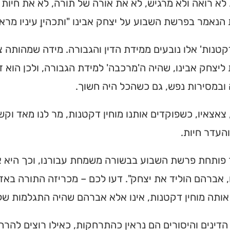
לא רואה ולא מרגיש, לא את אורה של תורה, לא את חיות
הנאמר בפרשת השבוע על יצחק אבינו "ותכהיןָ עיניו מראו
דקטנות' אלו נובעים ממידת הדין והגבורה. מידה שמהותה צמ
ליצחק אבינו, שהיה ה'מרכבה' למידת הגבורה, ולכן הוא 
ובמסירות נפש, גם כשהכל היה חשוך.
 צאצאיו, כשפוקדים אותנו מוחין דקטנות, מר לנו מאד וק
העדר חיות.
פותחת פרשת השבוע בבשורה משמחת עבורנו, וכך היא או
אברהם הוליד את יצחק". דעו לכם – מכריזה התורה באזנינ
אותה מוחין דקטנות, אינו אלא אברהם שהיה התגלמות ש
 הדינים והיסורים הם נראין כהתרחקות, כאילו רוצים להרח