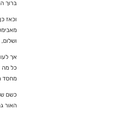
ברוך הו
וכאז כן
מאבימלך
ושלום, 
אך לעומ
כל מה ש
מחסד ה
×
כשם שה
האור גם
מחפשים ב
מוסד ברס
הכירו את האינדקס ה