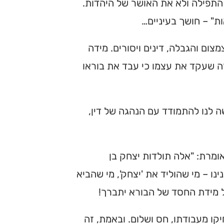
 התפילה ולא את האושר של היהדות.
ת" – חושך בעיניים…
צום והגבלה, דינים ויסורים. מידה
זה שעקד את עצמו כי עבד את בוראו
שה לנו להתמודד עם הנהגה של דין,
מרת: "אלה תולדות יצחק בן
ו – מי שהוליד את 'יצחק', מי שהביא
ל מידת החסד של הבורא יתברך!
יקו מעבודתו, חס ושלום. ובאמת, זה