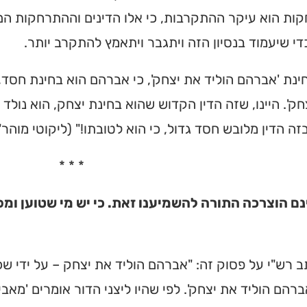
ת הוא עיקר ההתקרבות, כי אלו הדינים וההתרחקות הם 
 כדי שיעמוד בנסיון הזה ויתגבר ויתאמץ להתקרב יותר.
חינת 'אברהם הוליד את יצחק', כי אברהם הוא בחינת חסד,
חק'. היינו, שזה הדין הקדוש שהוא בחינת יצחק, הוא נול
ה הדין מלובש חסד גדול, כי הוא לטובתו!" (ליקוטי מוהר"ן
* * *
נם הוצרכה התורה להשמיענו זאת. כי יש מי שטוען ומ
ב רש"י על פסוק זה: "אברהם הוליד את יצחק – על ידי ש
ברהם הוליד את יצחק'. לפי שהיו ליצני הדור אומרים 'מ