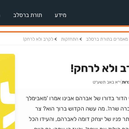
מידע
תורת ברסלב
מ
>
>
מאמרים בתורת ברסלב
התחזקות
לקרב ולא לרחק!
 ולא לרחק!
רות
|
י״א באב תשע״ט
 הדור בדורו של אברהם אבינו אמרו 'מאבימלך
רה שרה'. מה עשה הקדוש ברוך הוא? צר
 פניו של יצחק דומה לאברהם, והעידו הכל