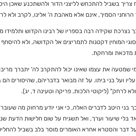
צריך בשביל להתכחש לליצני הדור ולהשתכנע שאכן היסורי
מצאו זמני תפילות, שיעורי
הרוחני הסמיך, אינם אלא מאהבת ה' אלינו, לקרב ולא לר
הגעה בלחיצת כפתור.
ך נצרכת שקידה רבה בספריו של רבינו הקדוש ותלמידו מ
ס ➔
וגי המוחין דקטנות לתמריצים אל הקדושה, ולא להיסחף 
 מדכאת ומרחקת.
מי שמטעה את עצמו שאינו יכול להתקרב לה' יתברך מריבו
ליו ועל בני ביתו. על זה מבואר בדבריהם, שהיסורים הם 
לא לרחק" (ליקוטי הלכות, פריקה וטעינה ד, יג).
ך בני היטב לדברים האלה, כי אני יודע מרחוק מה שעובר
 בלי שיעור וערך, ואל תשגיח על שום חלישות הדעת שנ
ל דבר והסטרא אחרא האומרים מוסר בלב בשביל להחליש