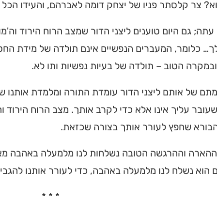
א? צר קלסתר פניו של יצחק דומה לאברהם, והעידו הכל '
 עתה; גם היום טוענים ליצני הדור שמצב הרוח הירוד וה'מ
… כלומר, המעברים הנפשיים אינם תולדה של מידת החסד
ובמקרה הטוב – תולדה של בעיות נפשיות ותו לא.
תם של אותם ליצני הדור עומדת התורה ומלמדת אותנו שוב
עובר עליך אינו אלא כדי לקרב אותך. מצב הרוח הירוד ו
בורא שחפץ לעורר אותך בצורה שכזאת.
הארה וההרגשה הטובה נשלחות לנו מלמעלה באהבה מאת
 הוא נשלח לנו מלמעלה באהבה, כדי לעורר אותנו להגבי
ית כנסת או
לב?
* * *
חדש והמקיף של בתי כנסת