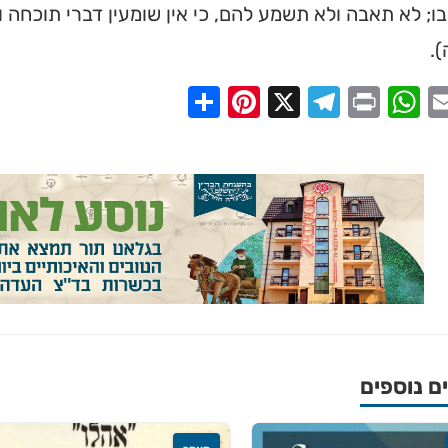
ו; לא תאבה ולא תשמע להם, כי אין שומעין דברי תוכחה ו
.
Share
Pinterest
Telegram
X
WhatsApp
Print
Email
Faceb
 נוספים