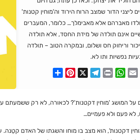
ם הוליד את יצחק'. וכאז כן עתה; גם היום
ם ליצני הדור שמצב הרוח הירוד וה'מוחין קטנות'
ולדו מאברהם אלא מאבימלך… כלומר, המעברים
יים אינם תולדה של מידת החסד, אלא תולדה
כור וריחוק חס ושלום, ובמקרה הטוב – תולדה
יות נפשיות ותו לא.
Pinterest
Share
Telegram
WhatsApp
X
Print
Faceboo
Email
ל המושג 'מוחין דקטנות'? לכאורה, לא רק ששמעתם על 
 לא פעם ולא פעמיים…
מוחין דקטנות', הוא מצב בו מוחו והשגתו של האדם קטֵנה. ע