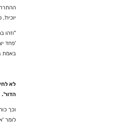
ההתרחקו
יוכיח',
"וזהו ב
'פחד יצ
באמת בז
לא לחי
הדור'.
וכך כות
לומר 'א