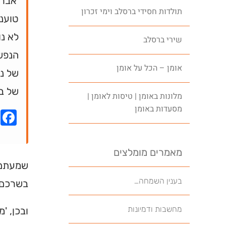
'אברה
תולדות חסידי ברסלב וימי זכרון
טועני
לא נ
שירי ברסלב
הנפש
אומן – הכל על אומן
של ני
של בע
מלונות באומן | טיסות לאומן |
מסעדות באומן
k
מאמרים מומלצים
שמעתם ע
בענין השמחה…
בשרכם,
מחשבות ודמיונות
ובכן, '