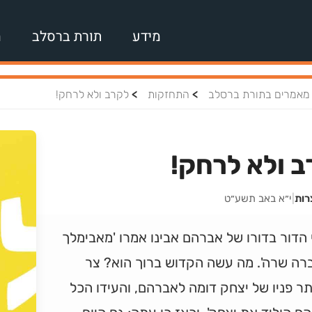
מידע
תורת ברסלב
מ
>
>
מאמרים בתורת ברסלב
התחזקות
לקרב ולא לרחק!
 ולא לרחק!
רות
|
י״א באב תשע״ט
 הדור בדורו של אברהם אבינו אמרו 'מאבימלך
רה שרה'. מה עשה הקדוש ברוך הוא? צר
 פניו של יצחק דומה לאברהם, והעידו הכל