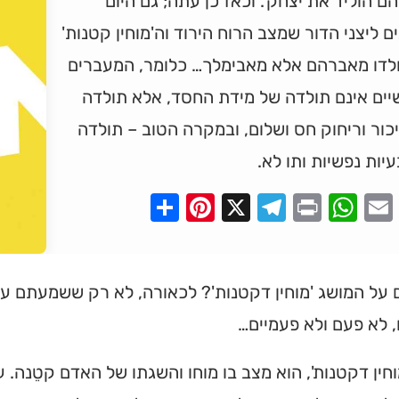
ם הוליד את יצחק'. וכאז כן עתה; גם היום
ם ליצני הדור שמצב הרוח הירוד וה'מוחין קטנות'
ולדו מאברהם אלא מאבימלך… כלומר, המעברים
יים אינם תולדה של מידת החסד, אלא תולדה
כור וריחוק חס ושלום, ובמקרה הטוב – תולדה
יות נפשיות ותו לא.
Pinterest
Share
Telegram
WhatsApp
X
Print
Faceboo
Email
ל המושג 'מוחין דקטנות'? לכאורה, לא רק ששמעתם על 
 לא פעם ולא פעמיים…
מוחין דקטנות', הוא מצב בו מוחו והשגתו של האדם קטֵנה. ע