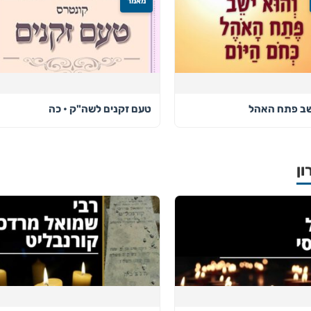
מאמר
ושב פתח האהל
טעם זקנים לשה"ק • כה
ון