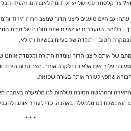
א? צר קלסתר פניו של יצחק דומה לאברהם, והעידו הכל '
 עתה; גם היום טוענים ליצני הדור שמצב הרוח הירוד וה'מ
… כלומר, המעברים הנפשיים אינם תולדה של מידת החסד
ובמקרה הטוב – תולדה של בעיות נפשיות ותו לא.
תם של אותם ליצני הדור עומדת התורה ומלמדת אותנו שוב
עובר עליך אינו אלא כדי לקרב אותך. מצב הרוח הירוד ו
בורא שחפץ לעורר אותך בצורה שכזאת.
הארה וההרגשה הטובה נשלחות לנו מלמעלה באהבה מאת
 הוא נשלח לנו מלמעלה באהבה, כדי לעורר אותנו להגבי
ית כנסת או
לב?
* * *
חדש והמקיף של בתי כנסת