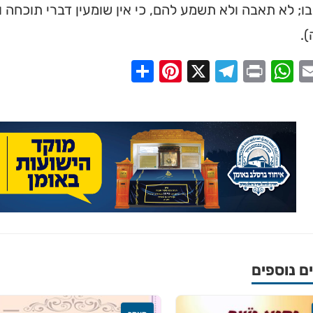
ו; לא תאבה ולא תשמע להם, כי אין שומעין דברי תוכחה ו
.
Share
Pinterest
Telegram
X
WhatsApp
Print
Email
Faceb
 נוספים