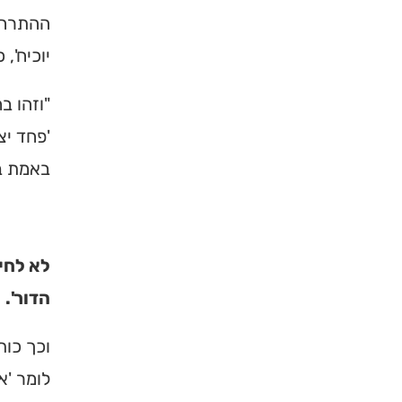
ההתרחקו
יוכיח',
"וזהו ב
'פחד יצ
באמת בז
לא לחי
הדור'.
וכך כות
לומר 'א