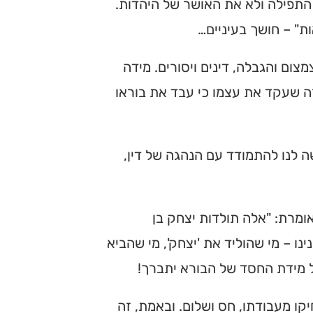
 התפילה ולא את האושר של היהדות.
ת" – חושך בעיניים…
צום והגבלה, דינים ויסורים. מידה
זה שעקד את עצמו כי עבד את בוראו
שה לנו להתמודד עם הנהגה של דין,
מרת: "אלה תולדות יצחק בן
ו – מי שהוליד את 'יצחק', מי שהביא
ל מידת החסד של הבורא יתברך!
יקו מעבודתו, חס ושלום. ובאמת, זה