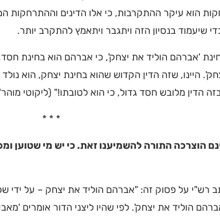
ת הוא עיקר ההתקרבות, כי אלו הדינים וההתרחקות הם 
 כדי שיעמוד בנסיון הזה ויתגבר ויתאמץ להתקרב יותר.
חינת 'אברהם הוליד את יצחק', כי אברהם הוא בחינת חסד,
חק'. היינו, שזה הדין הקדוש שהוא בחינת יצחק, הוא נול
ה הדין מלובש חסד גדול, כי הוא לטובתו!" (ליקוטי מוהר"ן
* * *
נם הוצרכה התורה להשמיענו זאת. כי יש מי שטוען ומ
ב רש"י על פסוק זה: "אברהם הוליד את יצחק – על ידי ש
ברהם הוליד את יצחק'. לפי שהיו ליצני הדור אומרים 'מ