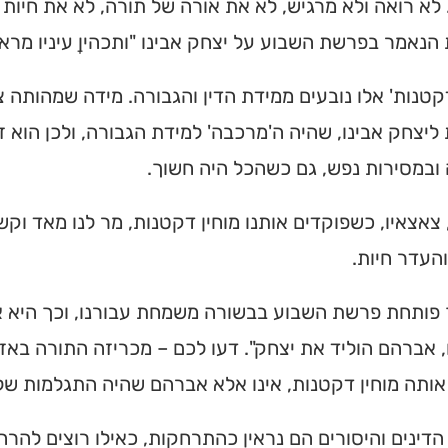
לא רואה ולא מרגיש, לא את אורה של תורה, לא את חיות
הנאמר בפרשת השבוע על יצחק אבינו "ותכהיןָ עיניו מראו
דקטנות' אלו נובעים ממידת הדין והגבורה. מידה שמהותה צמ
ליצחק אבינו, שהיה ה'מרכבה' למידת הגבורה, ולכן הוא 
ובמסירות נפש, גם כשהכל היה חשוך.
 צאצאיו, כשפוקדים אותנו מוחין דקטנות, מר לנו מאד וק
העדר חיות.
פותחת פרשת השבוע בבשורה משמחת עבורנו, וכך היא או
אברהם הוליד את יצחק". דעו לכם – מכריזה התורה באזנינ
אותה מוחין דקטנות, אינו אלא אברהם שהיה התגלמות ש
 הדינים והיסורים הם נראין כהתרחקות, כאילו רוצים להרח