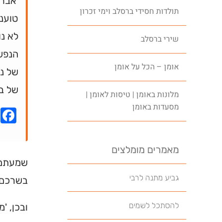
'אברה
תולדות חסידי ברסלב וימי זכרון
טועני
לא נ
שירי ברסלב
הנפש
אומן – הכל על אומן
של ני
של בע
מלונות באומן | טיסות לאומן |
מסעדות באומן
k
מאמרים מומלצים
שמעתם ע
גביע מתנה לרבי
בשרכם,
להסתכל לשמים
ובכן, '