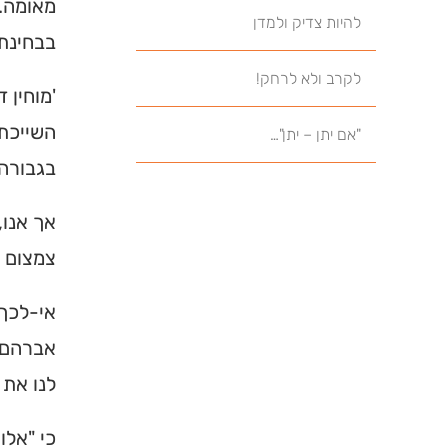
מאומה. 
להיות צדיק ולמדן
בבחינת 
לקרב ולא לרחק!
'מוחין 
השייכת 
"אם יתן – יתן"…
בגבורה 
אך אנו,
צמצום ו
אי-לכך 
אברהם, 
לנו את 
כי "אלו