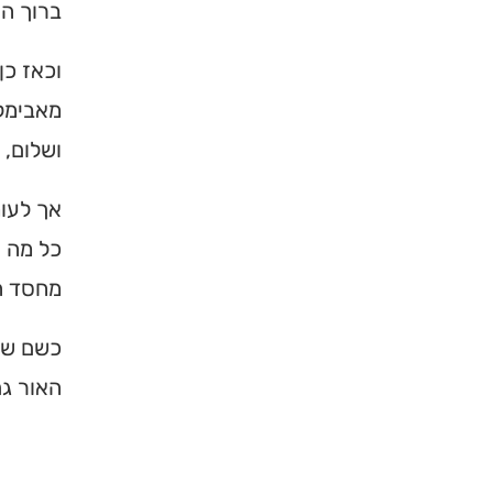
ברוך הו
וכאז כן
מאבימלך
ושלום, 
אך לעומ
כל מה ש
מחסד ה
×
כשם שה
האור גם
מחפשים ב
מוסד ברס
הכירו את האינדקס ה