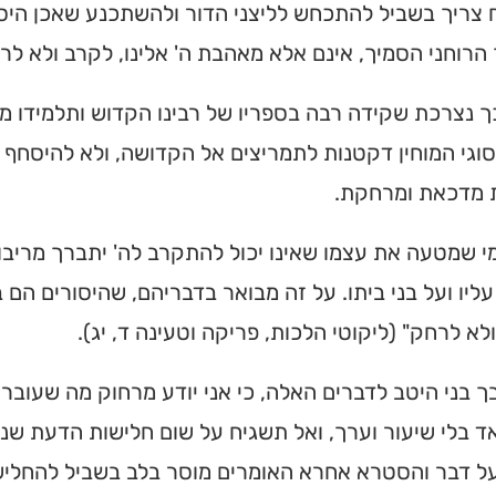
צריך בשביל להתכחש לליצני הדור ולהשתכנע שאכן היסורי
מצאו זמני תפילות, שיעורי
הרוחני הסמיך, אינם אלא מאהבת ה' אלינו, לקרב ולא לר
הגעה בלחיצת כפתור.
ך נצרכת שקידה רבה בספריו של רבינו הקדוש ותלמידו מ
 ➔
וגי המוחין דקטנות לתמריצים אל הקדושה, ולא להיסחף 
 מדכאת ומרחקת.
מי שמטעה את עצמו שאינו יכול להתקרב לה' יתברך מריבו
ליו ועל בני ביתו. על זה מבואר בדבריהם, שהיסורים הם 
לא לרחק" (ליקוטי הלכות, פריקה וטעינה ד, יג).
ך בני היטב לדברים האלה, כי אני יודע מרחוק מה שעובר
 בלי שיעור וערך, ואל תשגיח על שום חלישות הדעת שנ
ל דבר והסטרא אחרא האומרים מוסר בלב בשביל להחליש