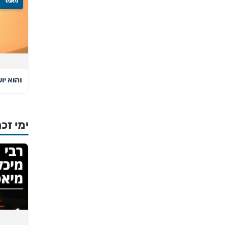
מאמר
והוא י
ימי זכר