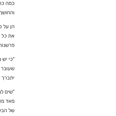
כמה כח 
ברסלב בארץ ובעולם! 
והחושך 
תורה, כתובות ודרכי 
הן על כ
לכניסה לאינדקס
את כל ס
פרשנות
"כי יש 
שעובר ע
יתברך ו
"שים לב
מאד מאד
של הבע