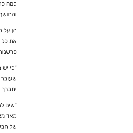
כמה כח 
ברסלב בארץ ובעולם! 
והחושך 
תורה, כתובות ודרכי 
הן על כ
לכניסה לאינדק
את כל ס
פרשנות
"כי יש 
שעובר ע
יתברך ו
"שים לב
מאד מאד
של הבע