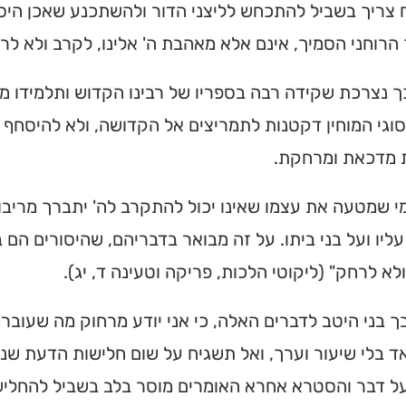
צריך בשביל להתכחש לליצני הדור ולהשתכנע שאכן היסורי
מצאו זמני תפילות, שיעורי
הרוחני הסמיך, אינם אלא מאהבת ה' אלינו, לקרב ולא לר
הגעה בלחיצת כפתור.
ך נצרכת שקידה רבה בספריו של רבינו הקדוש ותלמידו מ
ס ➔
וגי המוחין דקטנות לתמריצים אל הקדושה, ולא להיסחף 
 מדכאת ומרחקת.
מי שמטעה את עצמו שאינו יכול להתקרב לה' יתברך מריבו
ליו ועל בני ביתו. על זה מבואר בדבריהם, שהיסורים הם 
לא לרחק" (ליקוטי הלכות, פריקה וטעינה ד, יג).
ך בני היטב לדברים האלה, כי אני יודע מרחוק מה שעובר
 בלי שיעור וערך, ואל תשגיח על שום חלישות הדעת שנ
ל דבר והסטרא אחרא האומרים מוסר בלב בשביל להחליש