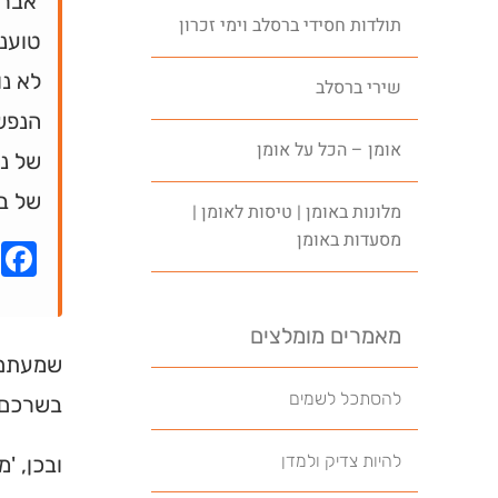
'אברה
תולדות חסידי ברסלב וימי זכרון
טועני
לא נ
שירי ברסלב
הנפש
אומן – הכל על אומן
של ני
של בע
מלונות באומן | טיסות לאומן |
מסעדות באומן
k
מאמרים מומלצים
שמעתם ע
להסתכל לשמים
בשרכם,
להיות צדיק ולמדן
ובכן, '