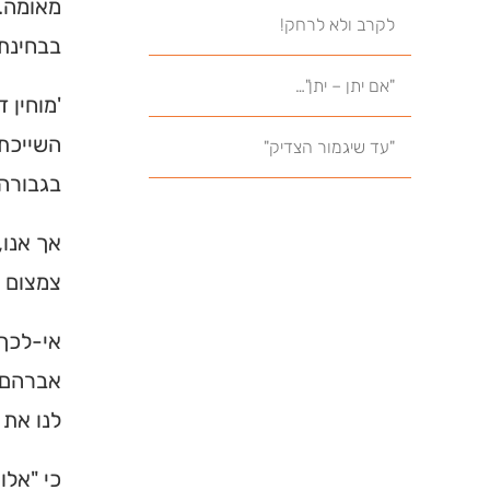
מאומה. 
לקרב ולא לרחק!
בבחינת 
"אם יתן – יתן"…
'מוחין 
השייכת 
"עד שיגמור הצדיק"
בגבורה 
אך אנו,
צמצום ו
אי-לכך 
אברהם, 
לנו את 
כי "אלו