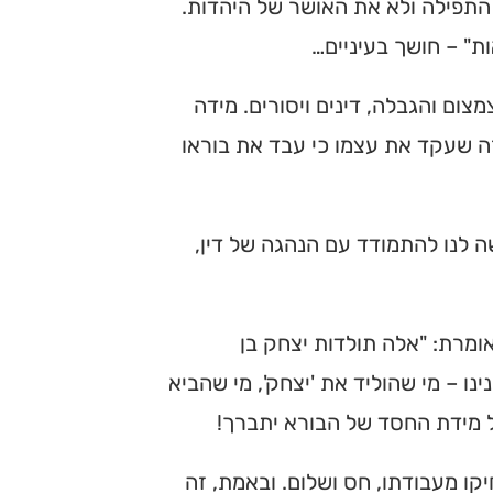
 התפילה ולא את האושר של היהדות.
ת" – חושך בעיניים…
צום והגבלה, דינים ויסורים. מידה
זה שעקד את עצמו כי עבד את בוראו
שה לנו להתמודד עם הנהגה של דין,
מרת: "אלה תולדות יצחק בן
ו – מי שהוליד את 'יצחק', מי שהביא
ל מידת החסד של הבורא יתברך!
יקו מעבודתו, חס ושלום. ובאמת, זה