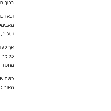
ברוך הו
וכאז כן
מאבימלך
ושלום, 
אך לעומ
כל מה ש
מחסד ה
×
כשם שה
האור גם
מחפשים ב
מוסד ברס
הכירו את האינדקס ה