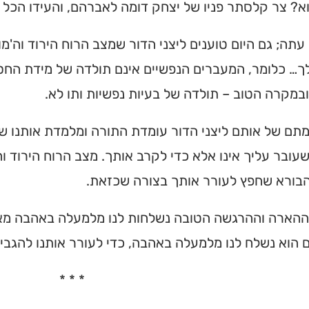
א? צר קלסתר פניו של יצחק דומה לאברהם, והעידו הכל '
 עתה; גם היום טוענים ליצני הדור שמצב הרוח הירוד וה'מ
… כלומר, המעברים הנפשיים אינם תולדה של מידת החסד
ובמקרה הטוב – תולדה של בעיות נפשיות ותו לא.
תם של אותם ליצני הדור עומדת התורה ומלמדת אותנו שוב
עובר עליך אינו אלא כדי לקרב אותך. מצב הרוח הירוד ו
בורא שחפץ לעורר אותך בצורה שכזאת.
הארה וההרגשה הטובה נשלחות לנו מלמעלה באהבה מאת
 הוא נשלח לנו מלמעלה באהבה, כדי לעורר אותנו להגבי
ית כנסת או
לב?
* * *
חדש והמקיף של בתי כנסת