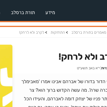
מידע
תורת ברסלב
מ
>
>
מאמרים בתורת ברסלב
התחזקות
לקרב ולא לרחק!
 ולא לרחק!
רות
|
י״א באב תשע״ט
 הדור בדורו של אברהם אבינו אמרו 'מאבימלך
רה שרה'. מה עשה הקדוש ברוך הוא? צר
 פניו של יצחק דומה לאברהם, והעידו הכל