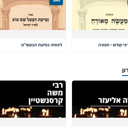
מאמר
י קודש • חנוכה
לפסח: נסיעת הבעש"ט
ון