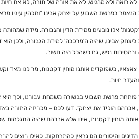
לא רואה ולא מרגיש, לא את אורה של תורה, לא את חיות
הנאמר בפרשת השבוע על יצחק אבינו "ותכהיןָ עיניו מראו
דקטנות' אלו נובעים ממידת הדין והגבורה. מידה שמהותה צמ
ליצחק אבינו, שהיה ה'מרכבה' למידת הגבורה, ולכן הוא 
ובמסירות נפש, גם כשהכל היה חשוך.
 צאצאיו, כשפוקדים אותנו מוחין דקטנות, מר לנו מאד וק
העדר חיות.
פותחת פרשת השבוע בבשורה משמחת עבורנו, וכך היא או
אברהם הוליד את יצחק". דעו לכם – מכריזה התורה באזנינ
אותה מוחין דקטנות, אינו אלא אברהם שהיה התגלמות ש
 הדינים והיסורים הם נראין כהתרחקות, כאילו רוצים להרח