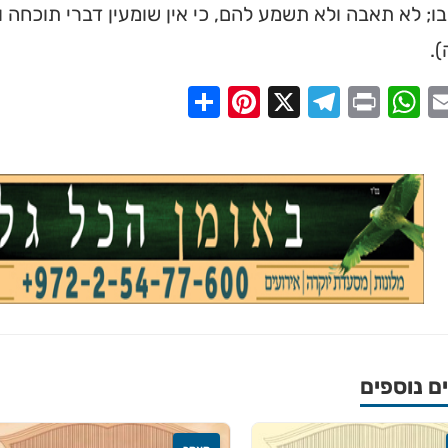
ו; לא תאבה ולא תשמע להם, כי אין שומעין דברי תוכחה ו
.
Share
Pinterest
Telegram
X
WhatsApp
Print
Email
Faceb
 נוספים