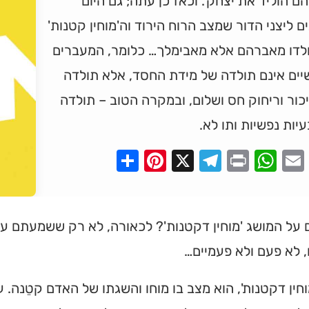
ם הוליד את יצחק'. וכאז כן עתה; גם היום
ם ליצני הדור שמצב הרוח הירוד וה'מוחין קטנות'
ולדו מאברהם אלא מאבימלך… כלומר, המעברים
יים אינם תולדה של מידת החסד, אלא תולדה
כור וריחוק חס ושלום, ובמקרה הטוב – תולדה
יות נפשיות ותו לא.
Pinterest
Share
Telegram
WhatsApp
X
Print
Faceboo
Email
ל המושג 'מוחין דקטנות'? לכאורה, לא רק ששמעתם על 
 לא פעם ולא פעמיים…
מוחין דקטנות', הוא מצב בו מוחו והשגתו של האדם קטֵנה. ע