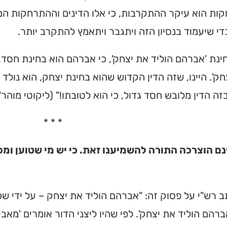
ת הוא עיקר ההתקרבות, כי אלו הדינים וההתרחקות הם 
 כדי שיעמוד בנסיון הזה ויתגבר ויתאמץ להתקרב יותר.
חינת 'אברהם הוליד את יצחק', כי אברהם הוא בחינת חסד,
חק'. היינו, שזה הדין הקדוש שהוא בחינת יצחק, הוא נול
ה הדין מלובש חסד גדול, כי הוא לטובתו!" (ליקוטי מוהר"ן
* * *
נם הוצרכה התורה להשמיענו זאת. כי יש מי שטוען ומ
ב רש"י על פסוק זה: "אברהם הוליד את יצחק – על ידי ש
ברהם הוליד את יצחק'. לפי שהיו ליצני הדור אומרים 'מ